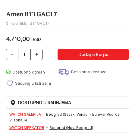
Amen BT1GAC17
Šifra artikla: BT1GAC17
4.710,00
RSD
Amen
Dodaj u korpu
BT1GAC17
količina
Besplatna dostava
Dostupno odmah
Sačuvaj u listi želja
DOSTUPNO U RADNJAMA
-
WATCH GALERIJA
Beograd (Savski Venac) - Bulevar Vudroa
Vilsona 14
-
WATCH MERKATOR
Beograd (Novi Beograd)