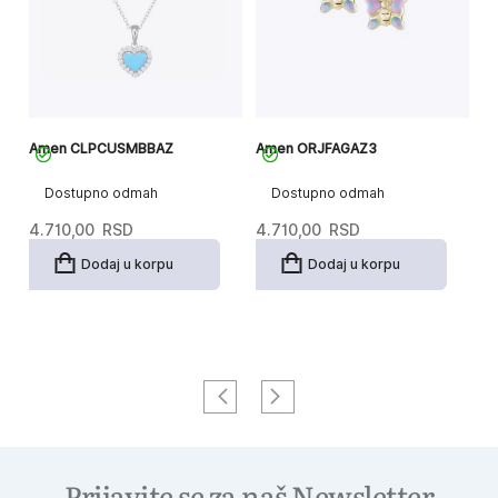
Amen CLPCUSMBBAZ
Amen ORJFAGAZ3
A
Dostupno odmah
Dostupno odmah
4.710,00
RSD
4.710,00
RSD
9
Dodaj u korpu
Dodaj u korpu
Prijavite se za naš Newsletter