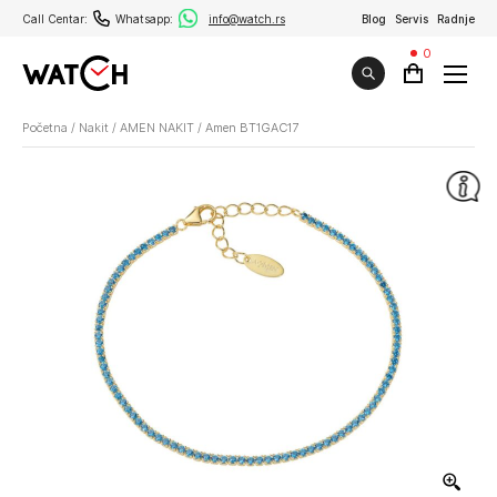
Call Centar:
Whatsapp:
info@watch.rs
Blog
Servis
Radnje
0
Početna
/
Nakit
/
AMEN NAKIT
/
Amen BT1GAC17