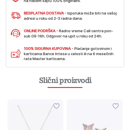
na našem sajtu 100% originalni.
BESPLATNA DOSTAVA
- Isporuka može biti na vašoj
adresi u roku od 2-3 radna dana.
ONLINE PODRŠKA
- Radno vreme Call centra pon-
sub 09-16h. Odgovor na upit u roku od 24h.
100% SIGURNA KUPOVINA
- Plaćanje gotovinom i
karticama Bance Intesa u celosti ili na 6 mesečnih
rata Master karticama.
Slični proizvodi