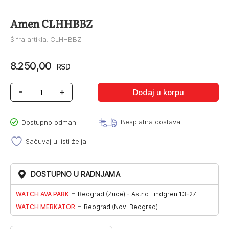
Amen CLHHBBZ
Šifra artikla: CLHHBBZ
8.250,00
RSD
Amen
Dodaj u korpu
CLHHBBZ
količina
Besplatna dostava
Dostupno odmah
Sačuvaj u listi želja
DOSTUPNO U RADNJAMA
-
WATCH AVA PARK
Beograd (Zuce) - Astrid Lindgren 13-27
-
WATCH MERKATOR
Beograd (Novi Beograd)