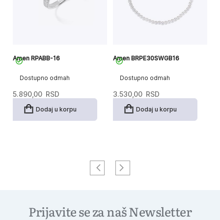
Amen RPABB-16
Amen BRPE30SWGB16
A
Dostupno odmah
Dostupno odmah
5.890,00
RSD
3.530,00
RSD
3
Dodaj u korpu
Dodaj u korpu
Prijavite se za naš Newsletter