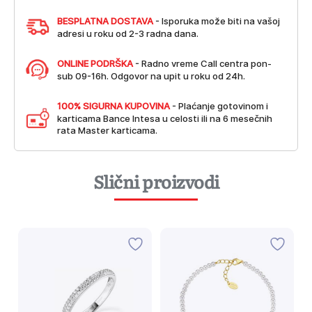
BESPLATNA DOSTAVA
- Isporuka može biti na vašoj
adresi u roku od 2-3 radna dana.
ONLINE PODRŠKA
- Radno vreme Call centra pon-
sub 09-16h. Odgovor na upit u roku od 24h.
100% SIGURNA KUPOVINA
- Plaćanje gotovinom i
karticama Bance Intesa u celosti ili na 6 mesečnih
rata Master karticama.
Slični proizvodi