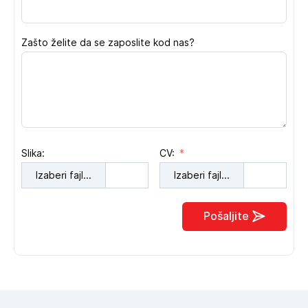
Zašto želite da se zaposlite kod nas?
Slika:
CV:
Izaberi fajl...
Izaberi fajl...
Pošaljite