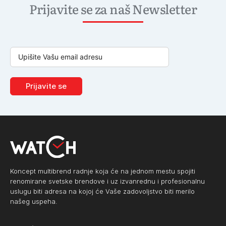
Prijavite se za naš Newsletter
Prijavite se
Koncept multibrend radnje koja će na jednom mestu spojiti
renomirane svetske brendove i uz izvanrednu i profesionalnu
uslugu biti adresa na kojoj će Vaše zadovoljstvo biti merilo
našeg uspeha.