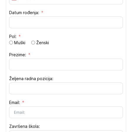
States
+1
Datum rođenja:
Pol:
Muški
Ženski
Prezime:
Željena radna pozicija:
Email:
Završena škola: