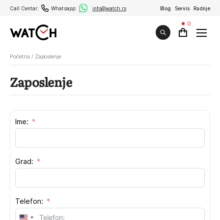
Call Centar:
Whatsapp:
info@watch.rs
Blog
Servis
Radnje
0
Početna
/
Zaposlenje
Zaposlenje
Ime:
Grad:
Telefon:
United