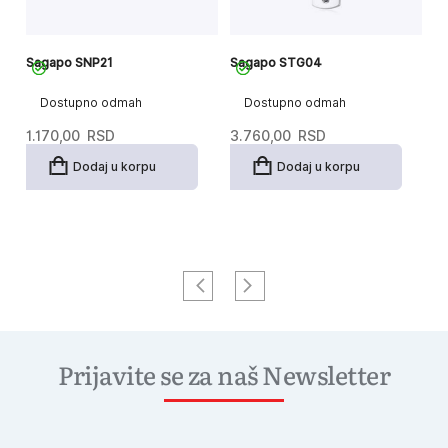
Sagapo SNP21
Sagapo STG04
S
Dostupno odmah
Dostupno odmah
1.170,00
RSD
3.760,00
RSD
3
Dodaj u korpu
Dodaj u korpu
Prijavite se za naš Newsletter