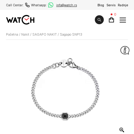
Call Centar:
Whatsapp:
info@watch.rs
Blog
Servis
Radnje
0
Početna
/
Nakit
/
SAGAPO NAKIT
/
Sagapo SNP13