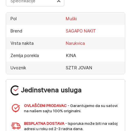
Specifikacije
Pol
Muški
Brend
SAGAPO NAKIT
Vrsta nakita
Narukvica
KINA
Zemlja porekla
SZTR JOVAN
Uvoznik
Jedinstvena usluga
OVLAŠĆENI PRODAVAC
- Garantujemo da su satovi
na našem sajtu 100% originalni.
BESPLATNA DOSTAVA
- Isporuka može biti na vašoj
adresi u roku od 2-3 radna dana.