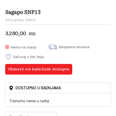
Sagapo SNP13
Šifra artikla: SNP13
3.280,00
RSD
Besplatna dostava
Nema na stanju
Sačuvaj u listi želja
Obavesti me kada bude dostupno
DOSTUPNO U RADNJAMA
Trenutno nema u radnji