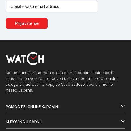
Prijavite se
Koncept multibrend radnje koja će na jednom mestu spojiti
renomirane svetske brendove i uz izvanrednu i profesionalnu
uslugu biti adresa na kojoj će Vaše zadovoljstvo biti merilo
našeg uspeha.
POMOĆ PRI ONLINE KUPOVINI
KUPOVINA U RADNJI