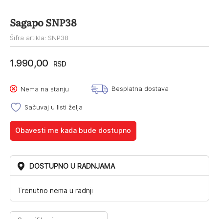
Sagapo SNP38
Šifra artikla: SNP38
1.990,00
RSD
Besplatna dostava
Nema na stanju
Sačuvaj u listi želja
Obavesti me kada bude dostupno
DOSTUPNO U RADNJAMA
Trenutno nema u radnji