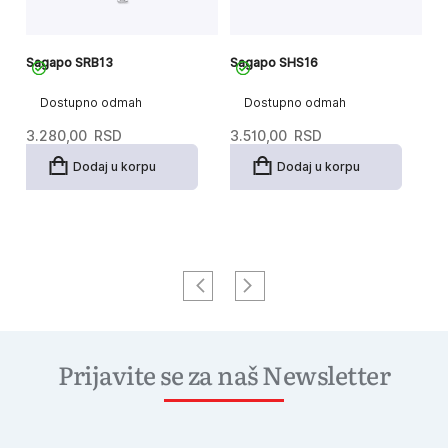
Sagapo SRB13
Sagapo SHS16
S
Dostupno odmah
Dostupno odmah
3.280,00
RSD
3.510,00
RSD
3
Dodaj u korpu
Dodaj u korpu
Prijavite se za naš Newsletter