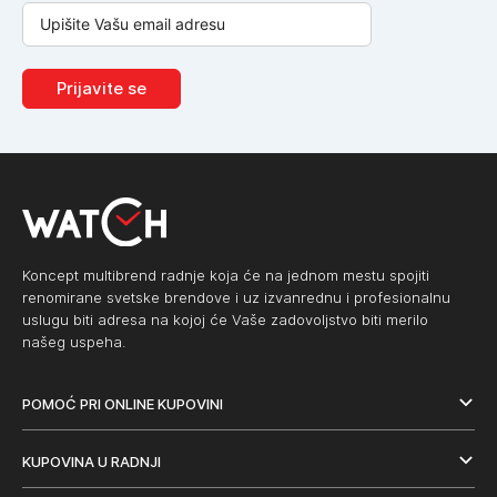
Prijavite se
Koncept multibrend radnje koja će na jednom mestu spojiti
renomirane svetske brendove i uz izvanrednu i profesionalnu
uslugu biti adresa na kojoj će Vaše zadovoljstvo biti merilo
našeg uspeha.
POMOĆ PRI ONLINE KUPOVINI
KUPOVINA U RADNJI