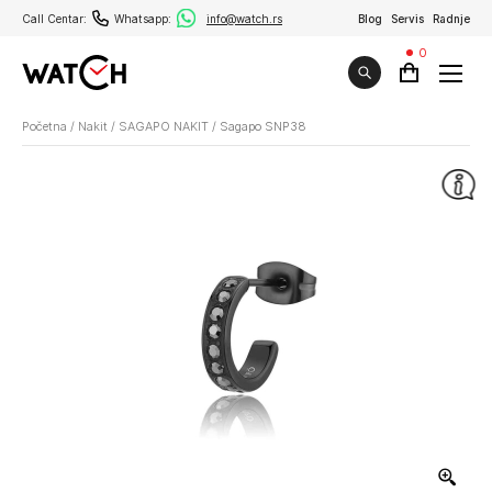
Call Centar:
Whatsapp:
info@watch.rs
Blog
Servis
Radnje
0
Početna
/
Nakit
/
SAGAPO NAKIT
/
Sagapo SNP38