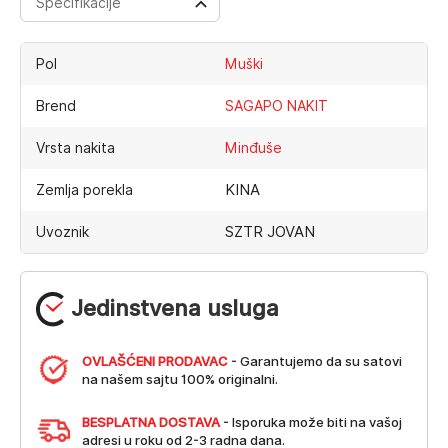
Specifikacije
Pol
Muški
Brend
SAGAPO NAKIT
Vrsta nakita
Minđuše
KINA
Zemlja porekla
SZTR JOVAN
Uvoznik
Jedinstvena usluga
OVLAŠĆENI PRODAVAC
- Garantujemo da su satovi
na našem sajtu 100% originalni.
BESPLATNA DOSTAVA
- Isporuka može biti na vašoj
adresi u roku od 2-3 radna dana.