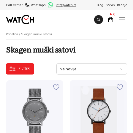
Call Centar:
Whatsapp:
info@watch.rs
Blog
Servis
Radnje
0
Početna
/
Skagen muški satovi
Skagen muški satovi
FILTERI