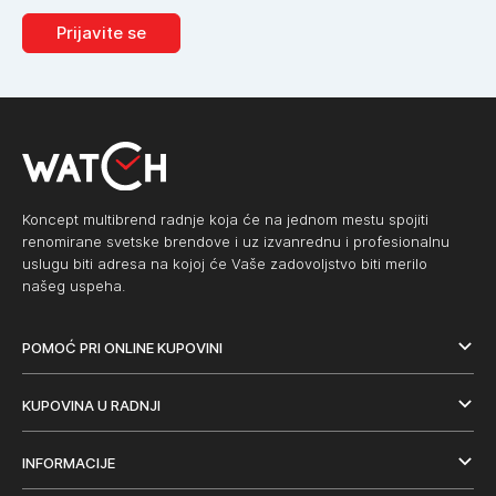
Prijavite se
Koncept multibrend radnje koja će na jednom mestu spojiti
renomirane svetske brendove i uz izvanrednu i profesionalnu
uslugu biti adresa na kojoj će Vaše zadovoljstvo biti merilo
našeg uspeha.
POMOĆ PRI ONLINE KUPOVINI
KUPOVINA U RADNJI
INFORMACIJE