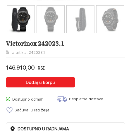
Victorinox 242023.1
Šifra artikla: 242023.1
146.910,00
RSD
Dodaj u korpu
Besplatna dostava
Dostupno odmah
Sačuvaj u listi želja
DOSTUPNO U RADNJAMA