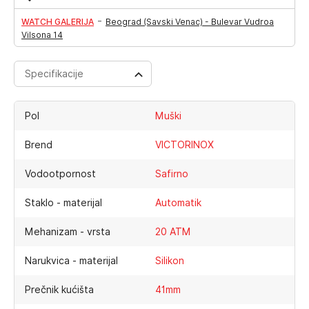
-
WATCH GALERIJA
Beograd (Savski Venac) - Bulevar Vudroa
Vilsona 14
Specifikacije
Pol
Muški
Brend
VICTORINOX
Vodootpornost
Safirno
Staklo - materijal
Automatik
Mehanizam - vrsta
20 ATM
Narukvica - materijal
Silikon
Prečnik kućišta
41mm