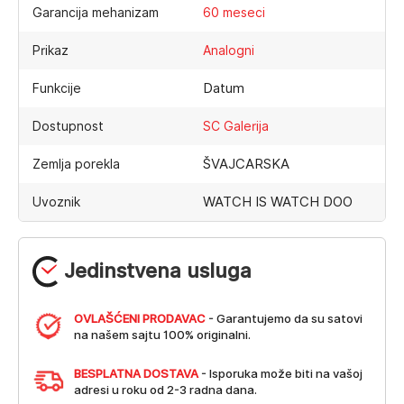
Garancija mehanizam
60 meseci
Prikaz
Analogni
Datum
Funkcije
Dostupnost
SC Galerija
ŠVAJCARSKA
Zemlja porekla
WATCH IS WATCH DOO
Uvoznik
Jedinstvena usluga
OVLAŠĆENI PRODAVAC
- Garantujemo da su satovi
na našem sajtu 100% originalni.
BESPLATNA DOSTAVA
- Isporuka može biti na vašoj
adresi u roku od 2-3 radna dana.