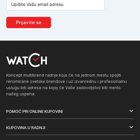
Prijavite se
Koncept multibrend radnje koja će na jednom mestu spojiti
renomirane svetske brendove i uz izvanrednu i profesionalnu
uslugu biti adresa na kojoj će Vaše zadovoljstvo biti merilo
našeg uspeha.
POMOĆ PRI ONLINE KUPOVINI
KUPOVINA U RADNJI