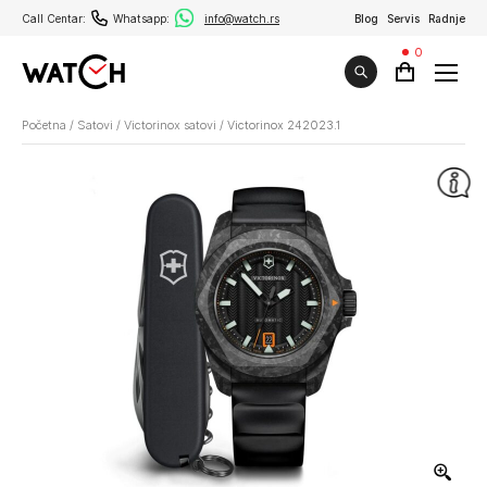
Call Centar:
Whatsapp:
info@watch.rs
Blog
Servis
Radnje
0
Početna
/
Satovi
/
Victorinox satovi
/
Victorinox 242023.1