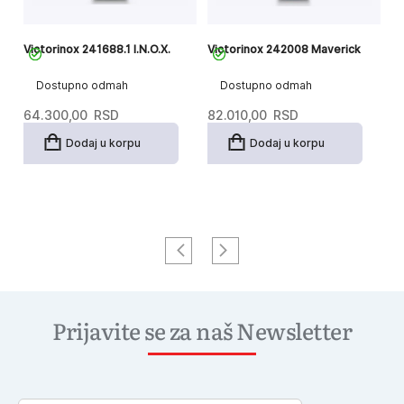
Victorinox 241688.1 I.N.O.X.
Victorinox 242008 Maverick
Vi
Dostupno odmah
Dostupno odmah
64.300,00
RSD
82.010,00
RSD
8
Dodaj u korpu
Dodaj u korpu
Prijavite se za naš Newsletter