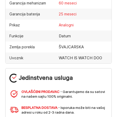
Garancija mehanizam
60 meseci
Garancija baterija
25 meseci
Prikaz
Analogni
Datum
Funkcije
ŠVAJCARSKA
Zemlja porekla
WATCH IS WATCH DOO
Uvoznik
Jedinstvena usluga
OVLAŠĆENI PRODAVAC
- Garantujemo da su satovi
na našem sajtu 100% originalni.
BESPLATNA DOSTAVA
- Isporuka može biti na vašoj
adresi u roku od 2-3 radna dana.