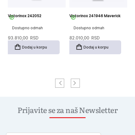
Victorinox 242052
Victorinox 241946 Maverick
Vi
Dostupno odmah
Dostupno odmah
93.810,00
RSD
82.010,00
RSD
7
Dodaj u korpu
Dodaj u korpu
Prijavite se za naš Newsletter