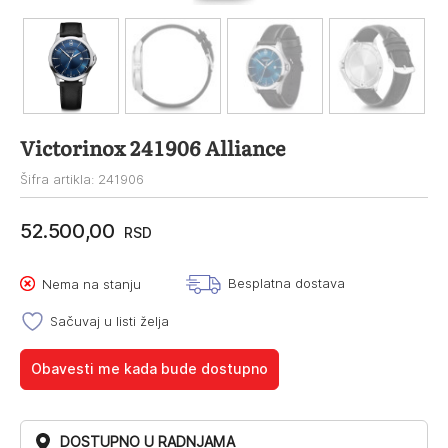
Victorinox 241906 Alliance
Šifra artikla: 241906
52.500,00
RSD
Besplatna dostava
Nema na stanju
Sačuvaj u listi želja
Obavesti me kada bude dostupno
DOSTUPNO U RADNJAMA