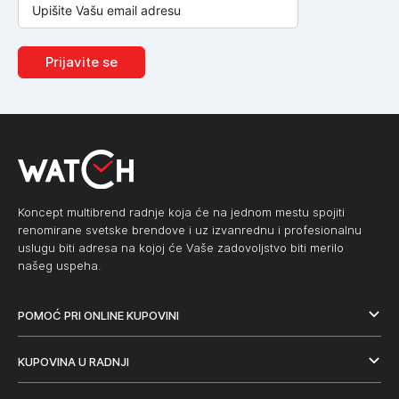
Prijavite se
Koncept multibrend radnje koja će na jednom mestu spojiti
renomirane svetske brendove i uz izvanrednu i profesionalnu
uslugu biti adresa na kojoj će Vaše zadovoljstvo biti merilo
našeg uspeha.
POMOĆ PRI ONLINE KUPOVINI
KUPOVINA U RADNJI