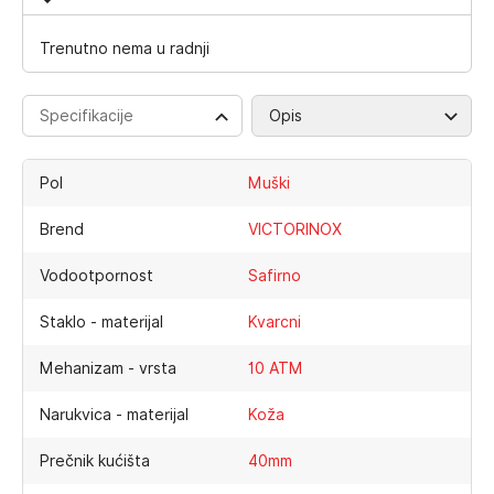
Trenutno nema u radnji
Specifikacije
Opis
Pol
Muški
Brend
VICTORINOX
Vodootpornost
Safirno
Staklo - materijal
Kvarcni
Mehanizam - vrsta
10 ATM
Narukvica - materijal
Koža
Prečnik kućišta
40mm