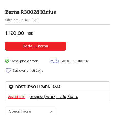
Berns R30028 Xirius
Šifra artikla: R30028
1.190,00
RSD
Dodaj u korpu
Besplatna dostava
Dostupno odmah
Sačuvaj u listi želja
DOSTUPNO U RADNJAMA
-
WATCH BIG
Beograd (Palilula) - Višnjička 84
Specifikacije