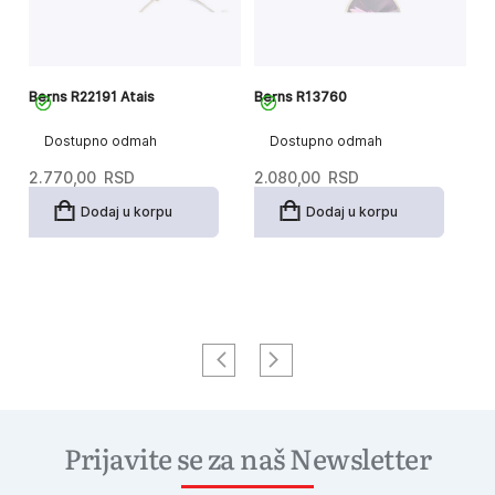
Berns R22191 Atais
Berns R13760
B
Dostupno odmah
Dostupno odmah
2.770,00
RSD
2.080,00
RSD
2
Dodaj u korpu
Dodaj u korpu
Prijavite se za naš Newsletter