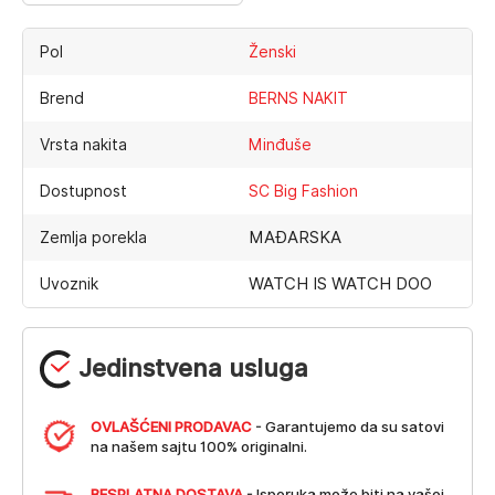
Pol
Ženski
Brend
BERNS NAKIT
Vrsta nakita
Minđuše
Dostupnost
SC Big Fashion
MAĐARSKA
Zemlja porekla
WATCH IS WATCH DOO
Uvoznik
Jedinstvena usluga
OVLAŠĆENI PRODAVAC
- Garantujemo da su satovi
na našem sajtu 100% originalni.
BESPLATNA DOSTAVA
- Isporuka može biti na vašoj