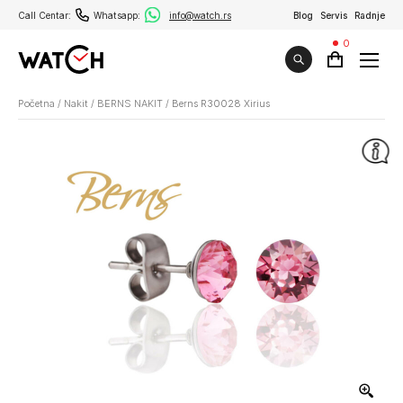
Call Centar:
Whatsapp:
info@watch.rs
Blog
Servis
Radnje
0
Početna
/
Nakit
/
BERNS NAKIT
/
Berns R30028 Xirius