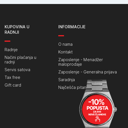
KUPOVINA U
INFORMACIJE
RADNJI
O nama
Radnje
Kontakt
Načini plaćanja u
Zaposlenje - Menadžer
radnji
maloprodaje
Servis satova
Zaposlenje - Generalna prijava
Tax free
Saradnja
Gift card
Najčešća pitanja