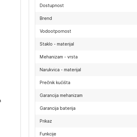
Dostupnost
Brend
Vodootpornost
Staklo - materijal
Mehanizam - vrsta
Narukvica - materijal
-
Prečnik kućišta
Garancija mehanizam
h
Garancija baterija
Prikaz
Funkcije