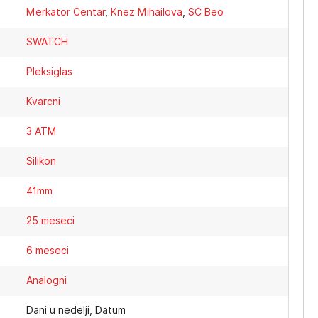
Merkator Centar
,
Knez Mihailova
,
SC Beo
SWATCH
Pleksiglas
Kvarcni
3 ATM
Silikon
41mm
25 meseci
6 meseci
Analogni
Dani u nedelji, Datum