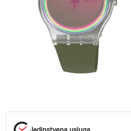
Jedinstvena usluga