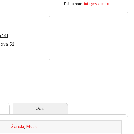
Pišite nam:
info@watch.rs
a 141
lova 52
Opis
Ženski
,
Muški