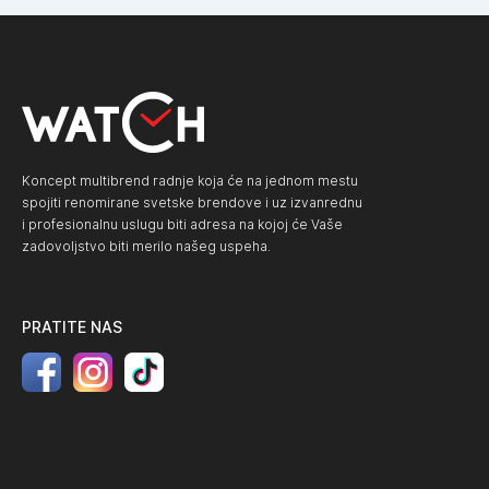
Koncept multibrend radnje koja će na jednom mestu
spojiti renomirane svetske brendove i uz izvanrednu
i profesionalnu uslugu biti adresa na kojoj će Vaše
zadovoljstvo biti merilo našeg uspeha.
PRATITE NAS