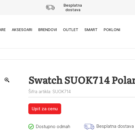
Besplatna
dostava
ARE
AKSESOARI
BRENDOVI
OUTLET
SMART
POKLONI
Swatch SUOK714 Pola
Šifra artikla: SUOK714
Upit za cenu
Besplatna dostava
Dostupno odmah