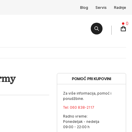
Blog
Servis
Radnje
0
rmy
POMOĆ PRI KUPOVINI
Za više informacija, pomoć i
porudžbine.
Tel:
060 838-2117
Radno vreme:
Ponedeljak - nedelja
09:00 - 22:00 h