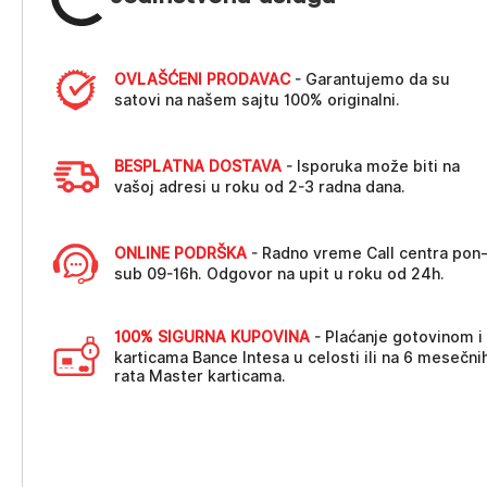
OVLAŠĆENI PRODAVAC
- Garantujemo da su
satovi na našem sajtu 100% originalni.
BESPLATNA DOSTAVA
- Isporuka može biti na
vašoj adresi u roku od 2-3 radna dana.
ONLINE PODRŠKA
- Radno vreme Call centra pon
sub 09-16h. Odgovor na upit u roku od 24h.
100% SIGURNA KUPOVINA
- Plaćanje gotovinom i
karticama Bance Intesa u celosti ili na 6 mesečni
rata Master karticama.