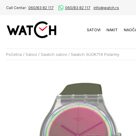
Call Centar:
060/83 82 117
060/83 82 117
info@watch.rs
SATOVI
NAKIT
NAOČ
Početna
/
Satovi
/
Swatch satovi
/
Swatch SUOK714 Polarmy