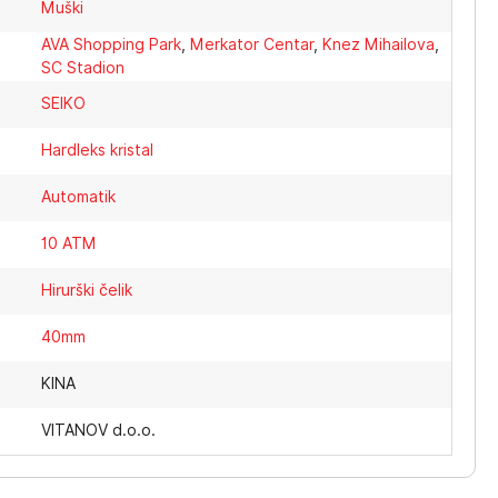
Muški
AVA Shopping Park
,
Merkator Centar
,
Knez Mihailova
,
SC Stadion
SEIKO
Hardleks kristal
Automatik
10 ATM
Hirurški čelik
40mm
KINA
VITANOV d.o.o.