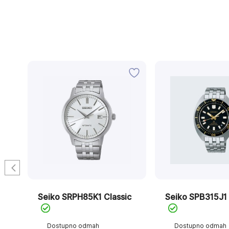
Seiko SRPH85K1 Classic
Seiko SPB315J1
ge
Dostupno odmah
Dostupno odmah