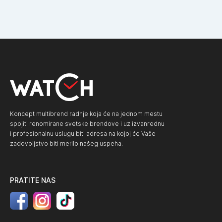
Koncept multibrend radnje koja će na jednom mestu
spojiti renomirane svetske brendove i uz izvanrednu
i profesionalnu uslugu biti adresa na kojoj će Vaše
zadovoljstvo biti merilo našeg uspeha.
PRATITE NAS