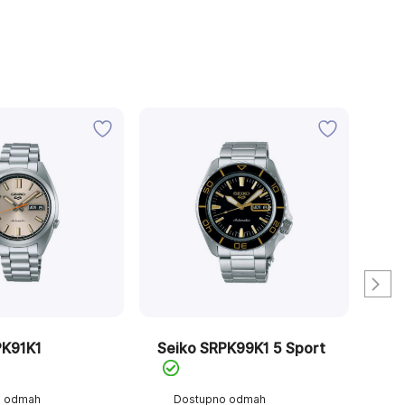
-2
AK
PK91K1
Seiko SRPK99K1 5 Sport
Sei
o odmah
Dostupno odmah