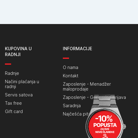
KUPOVINA U
INFORMACIJE
RADNJI
O nama
Radnje
Kontakt
Načini plaćanja u
Zaposlenje - Menadžer
radnji
maloprodaje
Servis satova
Zaposlenje - Generalna prijava
Tax free
Saradnja
Gift card
Najčešća pitanja