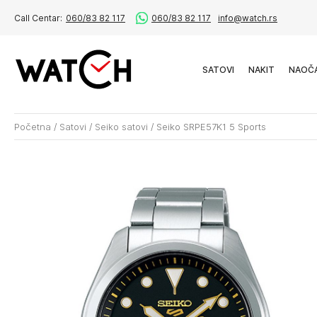
Call Centar:
060/83 82 117
060/83 82 117
info@watch.rs
SATOVI
NAKIT
NAOČ
Početna
/
Satovi
/
Seiko satovi
/
Seiko SRPE57K1 5 Sports