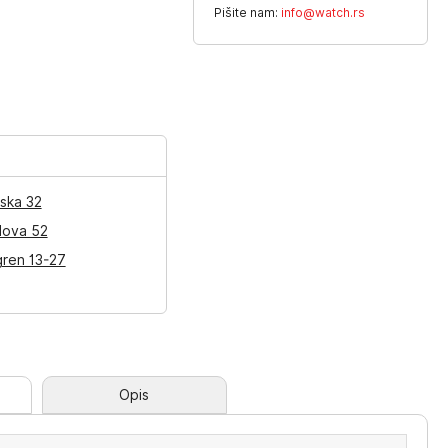
Pišite nam:
info@watch.rs
ska 32
lova 52
gren 13-27
Opis