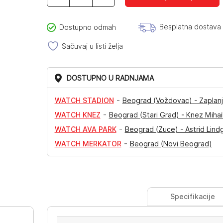
5
Sports
količina
Besplatna dostava
Dostupno odmah
Sačuvaj u listi želja
DOSTUPNO U RADNJAMA
-
WATCH STADION
Beograd (Voždovac) - Zaplanj
-
WATCH KNEZ
Beograd (Stari Grad) - Knez Mihai
-
WATCH AVA PARK
Beograd (Zuce) - Astrid Lind
-
WATCH MERKATOR
Beograd (Novi Beograd)
Specifikacije