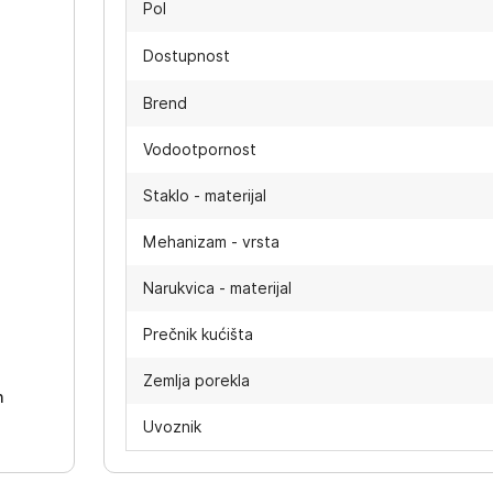
Pol
Dostupnost
Brend
Vodootpornost
Staklo - materijal
Mehanizam - vrsta
Narukvica - materijal
-
Prečnik kućišta
Zemlja porekla
h
Uvoznik