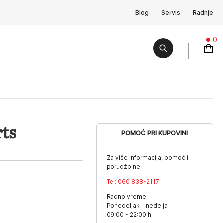
Blog
Servis
Radnje
0
ts
POMOĆ PRI KUPOVINI
Za više informacija, pomoć i
porudžbine.
Tel:
060 838-2117
Radno vreme:
Ponedeljak - nedelja
09:00 - 22:00 h