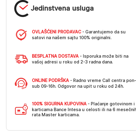
Jedinstvena usluga
OVLAŠĆENI PRODAVAC
- Garantujemo da su
satovi na našem sajtu 100% originalni.
BESPLATNA DOSTAVA
- Isporuka može biti na
vašoj adresi u roku od 2-3 radna dana.
ONLINE PODRŠKA
- Radno vreme Call centra pon
sub 09-16h. Odgovor na upit u roku od 24h.
100% SIGURNA KUPOVINA
- Plaćanje gotovinom i
karticama Bance Intesa u celosti ili na 6 mesečni
rata Master karticama.