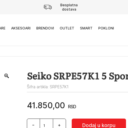
Besplatna
dostava
ARE
AKSESOARI
BRENDOVI
OUTLET
SMART
POKLONI
Seiko SRPE57K1 5 Spor
Šifra artikla: SRPE57K1
41.850,00
RSD
Seiko
Dodaj u korpu
SRPE57K1