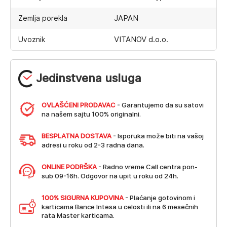
JAPAN
Zemlja porekla
VITANOV d.o.o.
Uvoznik
Jedinstvena usluga
OVLAŠĆENI PRODAVAC
- Garantujemo da su satovi
na našem sajtu 100% originalni.
BESPLATNA DOSTAVA
- Isporuka može biti na vašoj
adresi u roku od 2-3 radna dana.
ONLINE PODRŠKA
- Radno vreme Call centra pon-
sub 09-16h. Odgovor na upit u roku od 24h.
100% SIGURNA KUPOVINA
- Plaćanje gotovinom i
karticama Bance Intesa u celosti ili na 6 mesečnih
rata Master karticama.