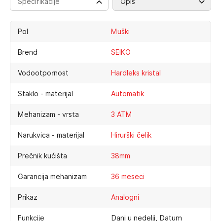
Specifikacije
Opis
Pol
Muški
Brend
SEIKO
Vodootpornost
Hardleks kristal
Staklo - materijal
Automatik
Mehanizam - vrsta
3 ATM
Narukvica - materijal
Hirurški čelik
Prečnik kućišta
38mm
Garancija mehanizam
36 meseci
Prikaz
Analogni
Dani u nedelji, Datum
Funkcije