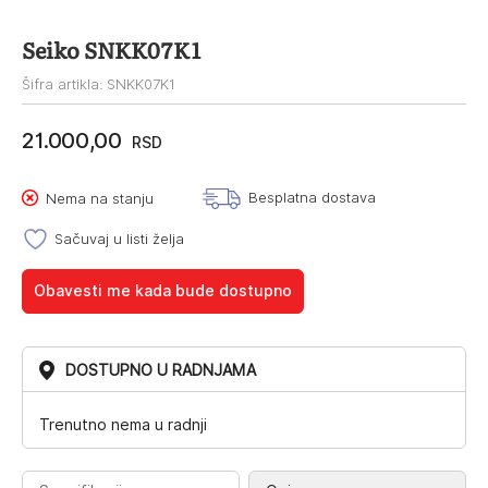
Seiko SNKK07K1
Šifra artikla: SNKK07K1
21.000,00
RSD
Besplatna dostava
Nema na stanju
Sačuvaj u listi želja
Obavesti me kada bude dostupno
DOSTUPNO U RADNJAMA
Trenutno nema u radnji