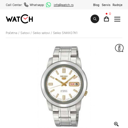
Call Centar:
Whatsapp:
info@watch.rs
Blog
Servis
Radnje
0
Početna
/
Satovi
/
Seiko satovi
/
Seiko SNKK07K1