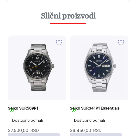
Slični proizvodi
Seiko SUR569P1
Seiko SUR341P1 Essentials
Se
Dostupno odmah
Dostupno odmah
37.500,00
RSD
36.450,00
RSD
4