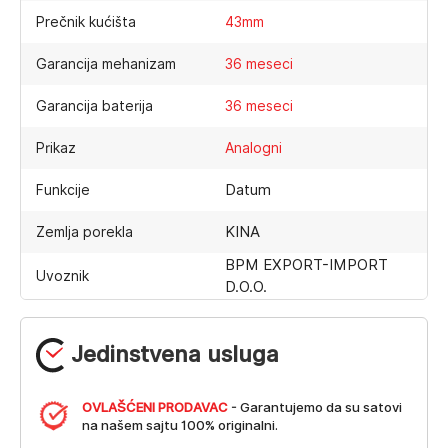
Prečnik kućišta
43mm
Garancija mehanizam
36 meseci
Garancija baterija
36 meseci
Prikaz
Analogni
Datum
Funkcije
KINA
Zemlja porekla
BPM EXPORT-IMPORT
Uvoznik
D.O.O.
Jedinstvena usluga
OVLAŠĆENI PRODAVAC
- Garantujemo da su satovi
na našem sajtu 100% originalni.