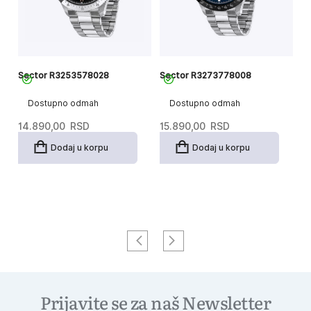
Sector R3253578028
Sector R3273778008
S
Dostupno odmah
Dostupno odmah
14.890,00
RSD
15.890,00
RSD
26
Or
T
18
c
c
Dodaj u korpu
Dodaj u korpu
je
je
bi
18
2
Prijavite se za naš Newsletter