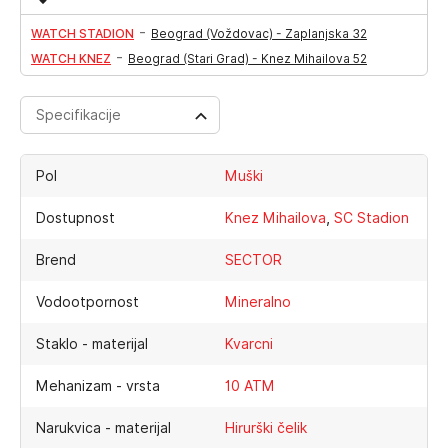
-
WATCH STADION
Beograd (Voždovac) - Zaplanjska 32
-
WATCH KNEZ
Beograd (Stari Grad) - Knez Mihailova 52
Specifikacije
Pol
Muški
,
Dostupnost
Knez Mihailova
SC Stadion
Brend
SECTOR
Vodootpornost
Mineralno
Staklo - materijal
Kvarcni
Mehanizam - vrsta
10 ATM
Narukvica - materijal
Hirurški čelik