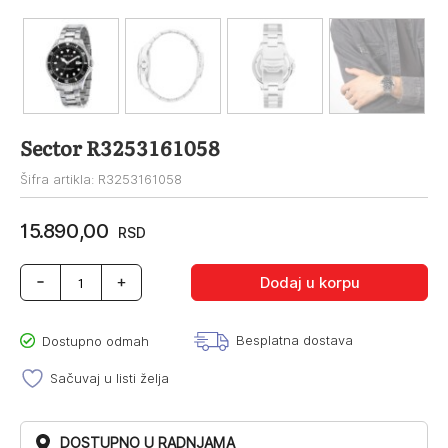
Sector R3253161058
Šifra artikla: R3253161058
15.890,00
RSD
Sector
Dodaj u korpu
R3253161058
količina
Besplatna dostava
Dostupno odmah
Sačuvaj u listi želja
DOSTUPNO U RADNJAMA