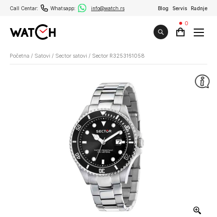
Call Centar:
Whatsapp:
info@watch.rs
Blog
Servis
Radnje
0
Početna
/
Satovi
/
Sector satovi
/
Sector R3253161058