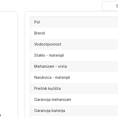
S
Pol
Brend
Vodootpornost
Staklo - materijal
Mehanizam - vrsta
Narukvica - materijal
Prečnik kućišta
-
Garancija mehanizam
Garancija baterija
h