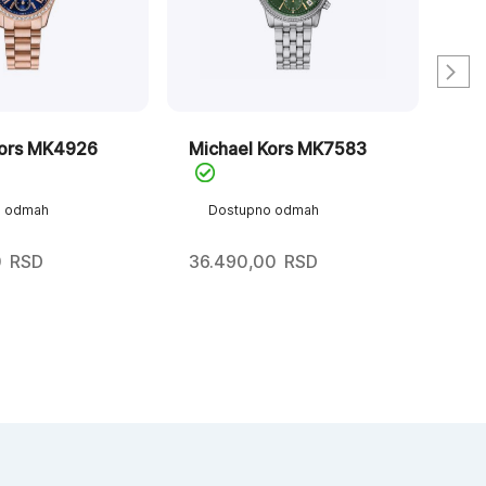
Kors MK4926
Michael Kors MK7583
Mi
Ru
o odmah
Dostupno odmah
D
0
RSD
36.490,00
RSD
36.
25
Ori
Tre
ce
ce
je
je:
bila
25.
36