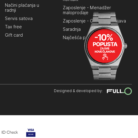
Načini plaćanja u
Zaposlenje - Menadžer
radnji
maloprodaje
Servis satova
Zaposlenje - Generalna prijava
Tax free
Saradnja
Gift card
Najčešća pitanja
Designed & developed by: