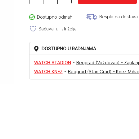
MK4999
količina
Besplatna dostava
Dostupno odmah
Sačuvaj u listi želja
DOSTUPNO U RADNJAMA
-
WATCH STADION
Beograd (Voždovac) - Zaplanj
-
WATCH KNEZ
Beograd (Stari Grad) - Knez Mihai