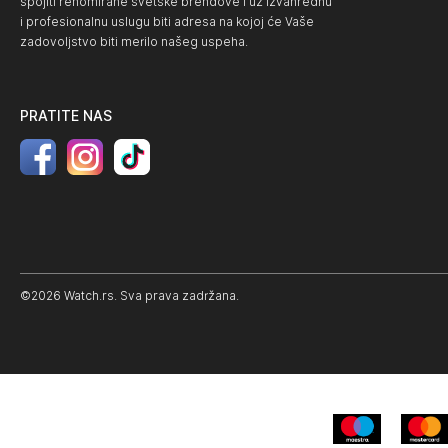
spojiti renomirane svetske brendove i uz izvanrednu
i profesionalnu uslugu biti adresa na kojoj će Vaše
zadovoljstvo biti merilo našeg uspeha.
PRATITE NAS
©2026 Watch.rs. Sva prava zadržana.