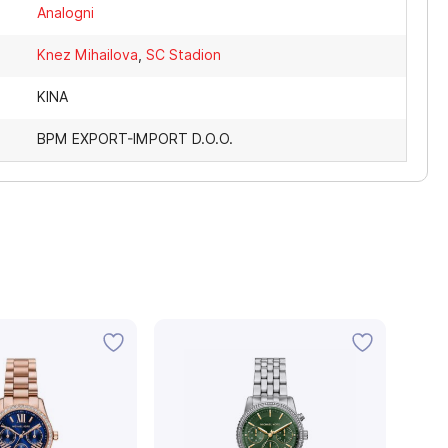
Analogni
Knez Mihailova
,
SC Stadion
KINA
BPM EXPORT-IMPORT D.O.O.
-