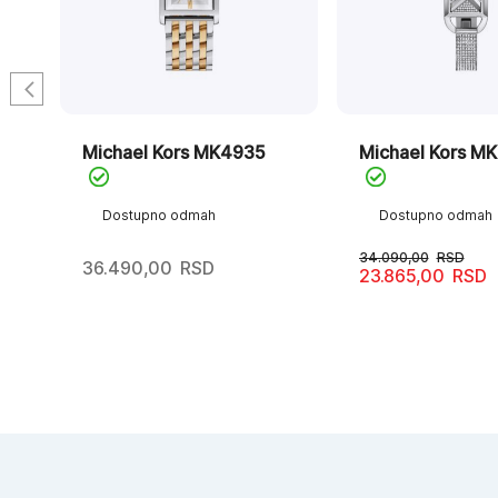
Michael Kors MK4935
Michael Kors M
Dostupno odmah
Dostupno odmah
34.090,00
RSD
36.490,00
RSD
23.865,00
RSD
Originalna
Trenutna
cena
cena
je
je:
bila:
23.865,00RSD.
34.090,00RSD.