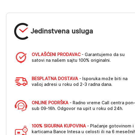
Jedinstvena usluga
OVLAŠĆENI PRODAVAC
- Garantujemo da su
satovi na našem sajtu 100% originalni.
BESPLATNA DOSTAVA
- Isporuka može biti na
vašoj adresi u roku od 2-3 radna dana.
ONLINE PODRŠKA
- Radno vreme Call centra pon
sub 09-16h. Odgovor na upit u roku od 24h.
100% SIGURNA KUPOVINA
- Plaćanje gotovinom i
karticama Bance Intesa u celosti ili na 6 mesečni