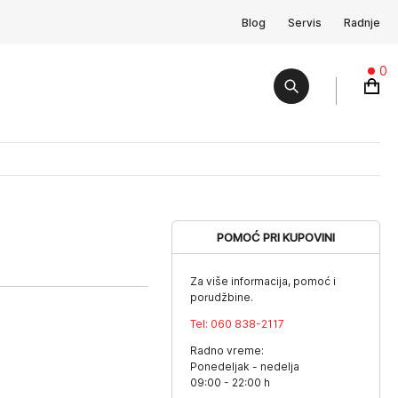
Blog
Servis
Radnje
0
POMOĆ PRI KUPOVINI
Za više informacija, pomoć i
porudžbine.
Tel:
060 838-2117
Radno vreme:
Ponedeljak - nedelja
09:00 - 22:00 h