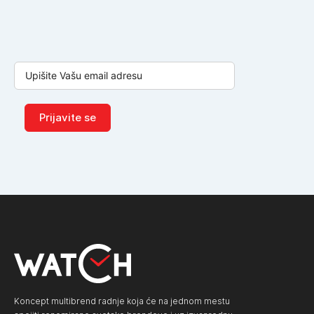
Prijavite se
Koncept multibrend radnje koja će na jednom mestu