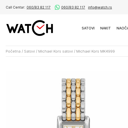
Call Centar:
060/83 82 117
060/83 82 117
info@watch.rs
SATOVI
NAKIT
NAOČ
Početna
/
Satovi
/
Michael Kors satovi
/
Michael Kors MK4999