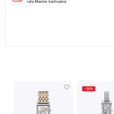
rata Master karticama.
-30%