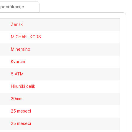
pecifikacije
Ženski
MICHAEL KORS
Mineralno
Kvarcni
5 ATM
Hirurški čelik
20mm
25 meseci
25 meseci