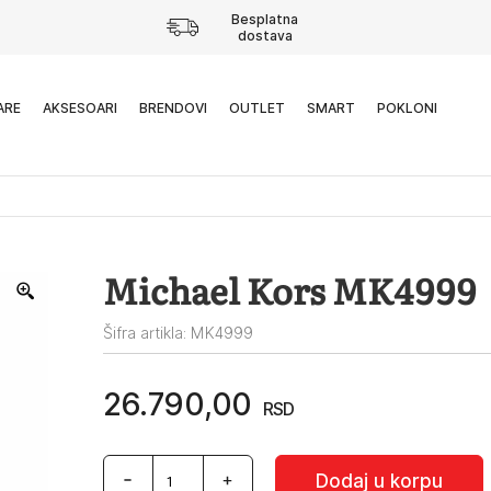
Besplatna
dostava
ARE
AKSESOARI
BRENDOVI
OUTLET
SMART
POKLONI
Michael Kors MK4999
Šifra artikla: MK4999
26.790,00
RSD
Michael
Dodaj u korpu
Kors