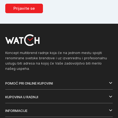
Prijavite se
Koncept multibrend radnje koja će na jednom mestu spojiti
renomirane svetske brendove i uz izvanrednu i profesionalnu
uslugu biti adresa na kojoj će Vaše zadovoljstvo biti merilo
našeg uspeha.
POMOĆ PRI ONLINE KUPOVINI
KUPOVINA U RADNJI
INFORMACIJE