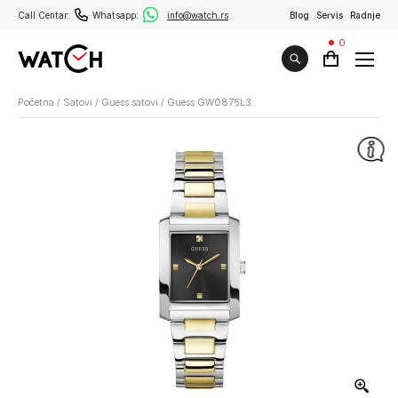
Call Centar:
Whatsapp:
info@watch.rs
Blog
Servis
Radnje
0
Početna
/
Satovi
/
Guess satovi
/
Guess GW0876L3