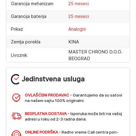
Garancija mehanizam
25 meseci
Garancija baterija
25 meseci
Prikaz
Analogni
KINA
Zemlja porekla
MASTER CHRONO D.O.O.
Uvoznik
BEOGRAD
Jedinstvena usluga
OVLAŠĆENI PRODAVAC
- Garantujemo da su satovi
na našem sajtu 100% originalni.
BESPLATNA DOSTAVA
- Isporuka može biti na vašoj
adresi u roku od 2-3 radna dana.
ONLINE PODRŠKA
- Radno vreme Call centra pon-