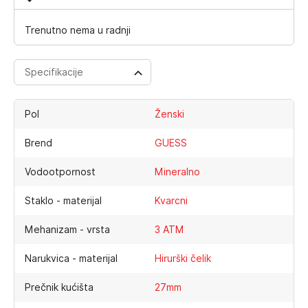
Trenutno nema u radnji
Specifikacije
Pol
Ženski
Brend
GUESS
Vodootpornost
Mineralno
Staklo - materijal
Kvarcni
Mehanizam - vrsta
3 ATM
Narukvica - materijal
Hirurški čelik
Prečnik kućišta
27mm