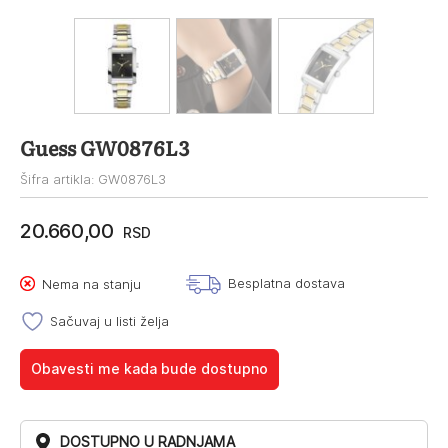
Guess GW0876L3
Šifra artikla: GW0876L3
20.660,00
RSD
Besplatna dostava
Nema na stanju
Sačuvaj u listi želja
Obavesti me kada bude dostupno
DOSTUPNO U RADNJAMA