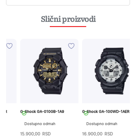
Slični proizvodi
G-Shock GA-010GB-1A9
G-Shock GA-100WD-1AER
G
Dostupno odmah
Dostupno odmah
15.900,00
RSD
16.900,00
RSD
1