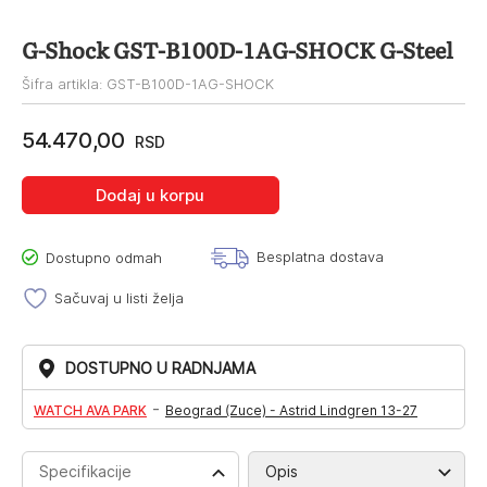
G-Shock GST-B100D-1AG-SHOCK G-Steel
Šifra artikla: GST-B100D-1AG-SHOCK
54.470,00
RSD
Dodaj u korpu
Besplatna dostava
Dostupno odmah
Sačuvaj u listi želja
DOSTUPNO U RADNJAMA
-
WATCH AVA PARK
Beograd (Zuce) - Astrid Lindgren 13-27
Specifikacije
Opis