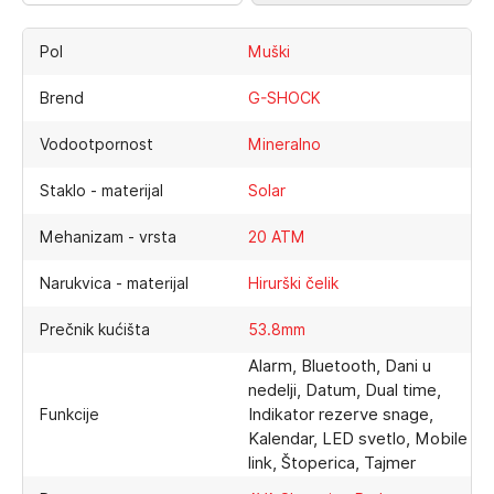
Pol
Muški
Brend
G-SHOCK
Vodootpornost
Mineralno
Staklo - materijal
Solar
Mehanizam - vrsta
20 ATM
Narukvica - materijal
Hirurški čelik
Prečnik kućišta
53.8mm
Alarm, Bluetooth, Dani u
nedelji, Datum, Dual time,
Indikator rezerve snage,
Funkcije
Kalendar, LED svetlo, Mobile
link, Štoperica, Tajmer