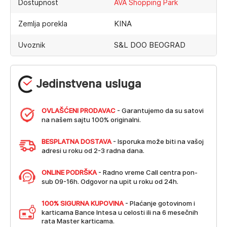
Dostupnost
AVA Shopping Park
KINA
Zemlja porekla
S&L DOO BEOGRAD
Uvoznik
Jedinstvena usluga
OVLAŠĆENI PRODAVAC
- Garantujemo da su satovi
na našem sajtu 100% originalni.
BESPLATNA DOSTAVA
- Isporuka može biti na vašoj
adresi u roku od 2-3 radna dana.
ONLINE PODRŠKA
- Radno vreme Call centra pon-
sub 09-16h. Odgovor na upit u roku od 24h.
100% SIGURNA KUPOVINA
- Plaćanje gotovinom i
karticama Bance Intesa u celosti ili na 6 mesečnih
rata Master karticama.