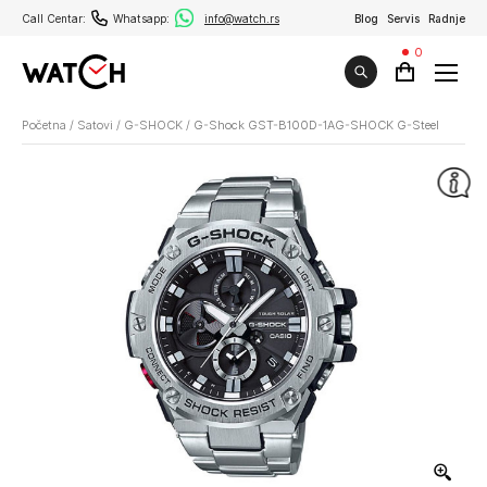
Call Centar:
Whatsapp:
info@watch.rs
Blog
Servis
Radnje
0
Početna
/
Satovi
/
G-SHOCK
/
G-Shock GST-B100D-1AG-SHOCK G-Steel