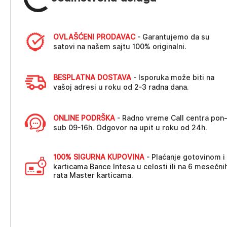
OVLAŠĆENI PRODAVAC
- Garantujemo da su
satovi na našem sajtu 100% originalni.
BESPLATNA DOSTAVA
- Isporuka može biti na
vašoj adresi u roku od 2-3 radna dana.
ONLINE PODRŠKA
- Radno vreme Call centra pon
sub 09-16h. Odgovor na upit u roku od 24h.
100% SIGURNA KUPOVINA
- Plaćanje gotovinom i
karticama Bance Intesa u celosti ili na 6 mesečni
rata Master karticama.