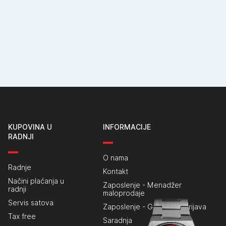
KUPOVINA U
INFORMACIJE
RADNJI
O nama
Radnje
Kontakt
Načini plaćanja u
Zaposlenje - Menadžer
radnji
maloprodaje
Servis satova
Zaposlenje - Generalna prijava
Tax free
Saradnja