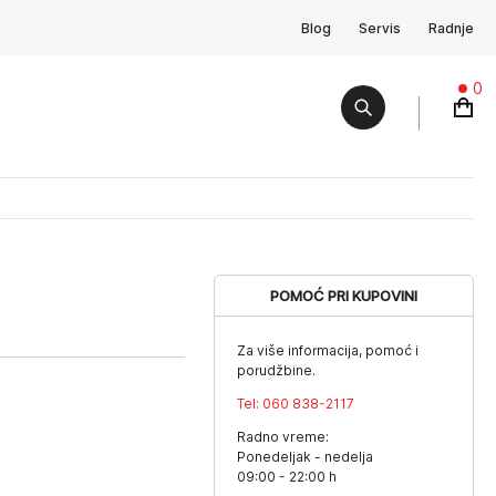
Blog
Servis
Radnje
0
POMOĆ PRI KUPOVINI
Za više informacija, pomoć i
porudžbine.
Tel:
060 838-2117
Radno vreme:
Ponedeljak - nedelja
09:00 - 22:00 h