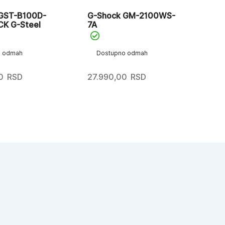
GST-B100D-
G-Shock GM-2100WS-
Ca
K G-Steel
7A
D
o odmah
Dostupno odmah
14
0
RSD
27.990,00
RSD