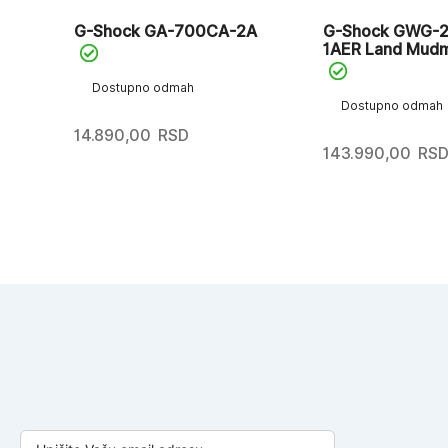
R
G-Shock GA-700CA-2A
G-Shock GWG-
1AER Land Mudm
Dostupno odmah
Dostupno odmah
14.890,00
RSD
143.990,00
RS