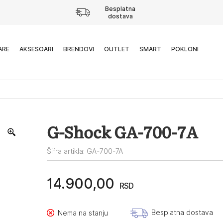
Besplatna
dostava
ARE
AKSESOARI
BRENDOVI
OUTLET
SMART
POKLONI
G-Shock GA-700-7A
Šifra artikla: GA-700-7A
14.900,00
RSD
Besplatna dostava
Nema na stanju