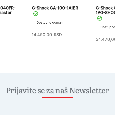
2040FR-
G-Shock GA-100-1A1ER
G-Shock 
aster
1AG-SHOC
Dostupno odmah
Dostupn
14.490,00
RSD
D
54.470,0
Prijavite se za naš Newsletter