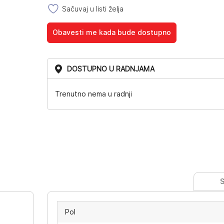
Sačuvaj u listi želja
Obavesti me kada bude dostupno
DOSTUPNO U RADNJAMA
Trenutno nema u radnji
S
Pol