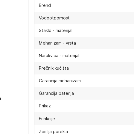
Brend
Vodootpornost
Staklo - materijal
Mehanizam - vrsta
Narukvica - materijal
Prečnik kućišta
-
Garancija mehanizam
Garancija baterija
h
Prikaz
Funkcije
Zemlja porekla