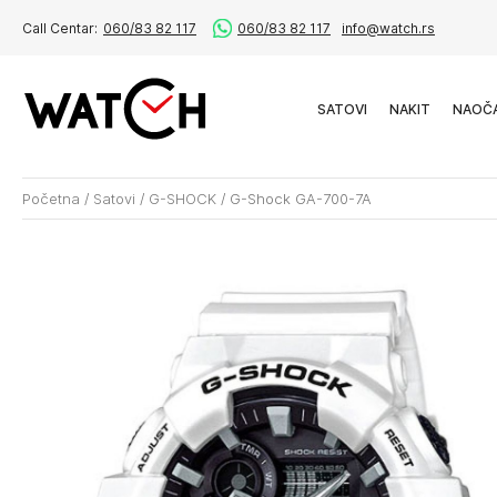
Call Centar:
060/83 82 117
060/83 82 117
info@watch.rs
SATOVI
NAKIT
NAOČ
Početna
/
Satovi
/
G-SHOCK
/
G-Shock GA-700-7A