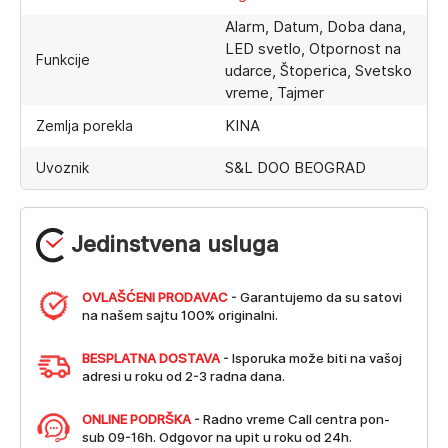
Alarm, Datum, Doba dana,
LED svetlo, Otpornost na
Funkcije
udarce, Štoperica, Svetsko
vreme, Tajmer
KINA
Zemlja porekla
S&L DOO BEOGRAD
Uvoznik
Jedinstvena usluga
OVLAŠĆENI PRODAVAC
- Garantujemo da su satovi
na našem sajtu 100% originalni.
BESPLATNA DOSTAVA
- Isporuka može biti na vašoj
adresi u roku od 2-3 radna dana.
ONLINE PODRŠKA
- Radno vreme Call centra pon-
sub 09-16h. Odgovor na upit u roku od 24h.