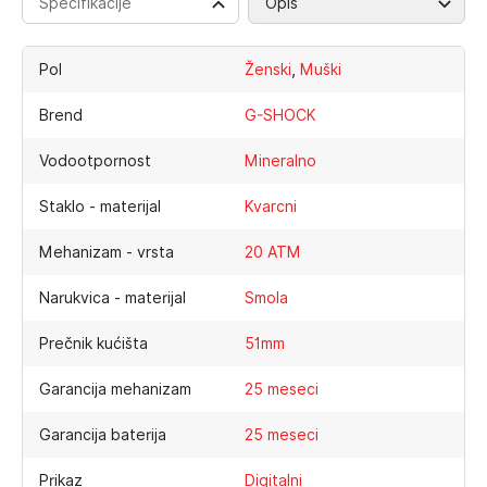
Specifikacije
Opis
,
Pol
Ženski
Muški
Brend
G-SHOCK
Vodootpornost
Mineralno
Staklo - materijal
Kvarcni
Mehanizam - vrsta
20 ATM
Narukvica - materijal
Smola
Prečnik kućišta
51mm
Garancija mehanizam
25 meseci
Garancija baterija
25 meseci
Prikaz
Digitalni