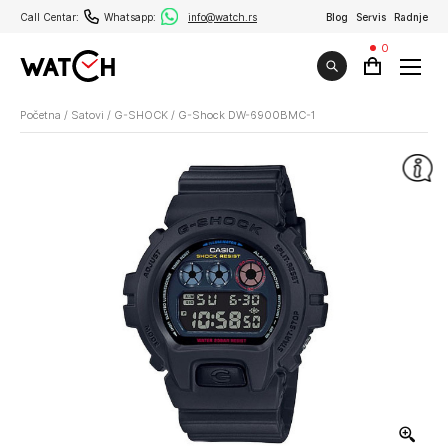
Call Centar:
Whatsapp:
info@watch.rs
Blog
Servis
Radnje
0
Početna
/
Satovi
/
G-SHOCK
/
G-Shock DW-6900BMC-1