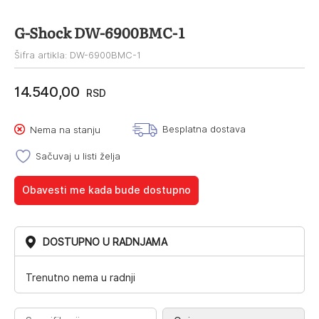
G-Shock DW-6900BMC-1
Šifra artikla: DW-6900BMC-1
14.540,00
RSD
Besplatna dostava
Nema na stanju
Sačuvaj u listi želja
Obavesti me kada bude dostupno
DOSTUPNO U RADNJAMA
Trenutno nema u radnji