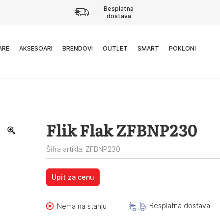
Besplatna
dostava
ARE
AKSESOARI
BRENDOVI
OUTLET
SMART
POKLONI
Flik Flak ZFBNP230
Šifra artikla: ZFBNP230
Upit za cenu
Besplatna dostava
Nema na stanju