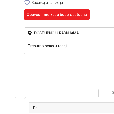
Sačuvaj u listi želja
Obavesti me kada bude dostupno
DOSTUPNO U RADNJAMA
Trenutno nema u radnji
S
Pol