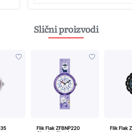
Slični proizvodi
235
Flik Flak ZFBNP220
Flik Flak