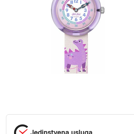
Jedinstvena usluga