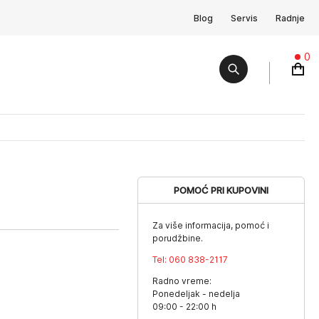
Blog
Servis
Radnje
0
POMOĆ PRI KUPOVINI
Za više informacija, pomoć i
porudžbine.
Tel:
060 838-2117
Radno vreme:
Ponedeljak - nedelja
09:00 - 22:00 h