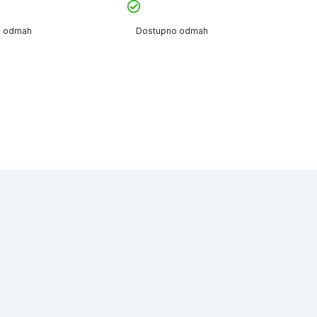
o odmah
Dostupno odmah
D