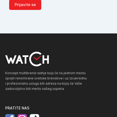
Prijavite se
Koncept multibrend radnje koja će na jednom mestu
spojiti renomirane svetske brendove i uz izvanrednu
i profesionalnu uslugu biti adresa na kojoj će Vaše
zadovoljstvo biti merilo našeg uspeha.
PRATITE NAS