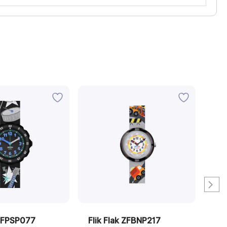
 ZFPSP077
Flik Flak ZFBNP217
Fli