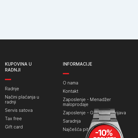
KUPOVINA U
INFORMACIJE
RADNJI
O nama
Radnje
Kontakt
Načini plaćanja u
Zaposlenje - Menadžer
radnji
maloprodaje
Servis satova
Zaposlenje - Generalna prijava
Tax free
Saradnja
Gift card
Najčešća pitanja