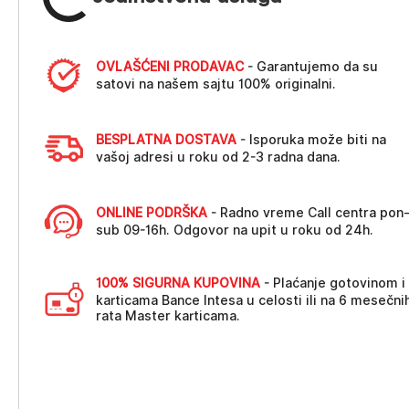
OVLAŠĆENI PRODAVAC
- Garantujemo da su
satovi na našem sajtu 100% originalni.
BESPLATNA DOSTAVA
- Isporuka može biti na
vašoj adresi u roku od 2-3 radna dana.
ONLINE PODRŠKA
- Radno vreme Call centra pon
sub 09-16h. Odgovor na upit u roku od 24h.
100% SIGURNA KUPOVINA
- Plaćanje gotovinom i
karticama Bance Intesa u celosti ili na 6 mesečni
rata Master karticama.