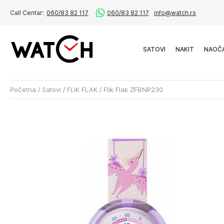
Call Centar:
060/83 82 117
060/83 82 117
info@watch.rs
SATOVI
NAKIT
NAOČ
Početna
/
Satovi
/
FLIK FLAK
/
Flik Flak ZFBNP230