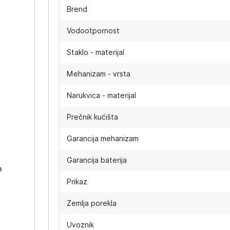
Brend
Vodootpornost
Staklo - materijal
Mehanizam - vrsta
Narukvica - materijal
Prečnik kućišta
-
Garancija mehanizam
Garancija baterija
h
Prikaz
Zemlja porekla
Uvoznik