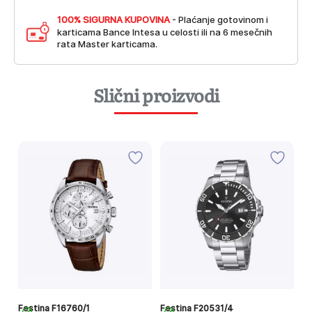
100% SIGURNA KUPOVINA
- Plaćanje gotovinom i
karticama Bance Intesa u celosti ili na 6 mesečnih
rata Master karticama.
Slični proizvodi
Festina F16760/1
Festina F20531/4
Fe