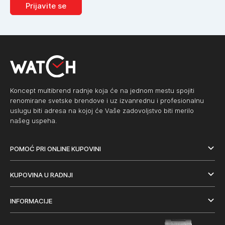
Prijavite se
Koncept multibrend radnje koja će na jednom mestu spojiti
renomirane svetske brendove i uz izvanrednu i profesionalnu
uslugu biti adresa na kojoj će Vaše zadovoljstvo biti merilo
našeg uspeha.
POMOĆ PRI ONLINE KUPOVINI
KUPOVINA U RADNJI
INFORMACIJE