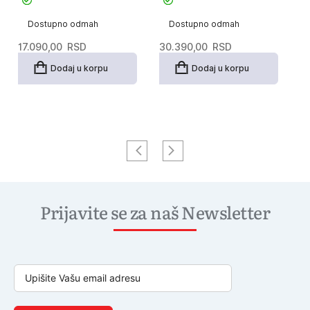
Dostupno odmah
Dostupno odmah
17.090,00
RSD
30.390,00
RSD
2
Dodaj u korpu
Dodaj u korpu
Prijavite se za naš Newsletter