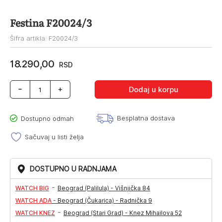
Festina F20024/3
Šifra artikla: F20024/3
18.290,00
RSD
Festina
Dodaj u korpu
F20024/3
količina
Besplatna dostava
Dostupno odmah
Sačuvaj u listi želja
DOSTUPNO U RADNJAMA
-
WATCH BIG
Beograd (Palilula) - Višnjička 84
WATCH ADA
-
Beograd (Čukarica) - Radnička 9
-
WATCH KNEZ
Beograd (Stari Grad) - Knez Mihailova 52