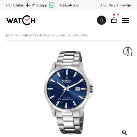
Call Centar:
Whatsapp:
info@watch.rs
Blog
Servis
Radnje
0
Početna
/
Satovi
/
Festina satovi
/
Festina F20024/3