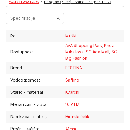
-
WATCH AVA PARK
Beograd (Zuce) - Astrid Lindgren 13-27
Specifikacije
Pol
Muški
,
AVA Shopping Park
Knez
,
,
Dostupnost
Mihailova
SC Ada Mall
SC
Big Fashion
Brend
FESTINA
Vodootpornost
Safirno
Staklo - materijal
Kvarcni
Mehanizam - vrsta
10 ATM
Narukvica - materijal
Hirurški čelik
Prečnik kućišta
41mm