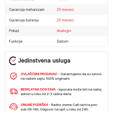
Garancija mehanizam
25 meseci
Garancija baterija
25 meseci
Prikaz
Analogni
Datum
Funkcije
Jedinstvena usluga
OVLAŠĆENI PRODAVAC
- Garantujemo da su satovi
na našem sajtu 100% originalni.
BESPLATNA DOSTAVA
- Isporuka može biti na vašoj
adresi u roku od 2-3 radna dana.
ONLINE PODRŠKA
- Radno vreme Call centra pon-
sub 09-16h. Odgovor na upit u roku od 24h.