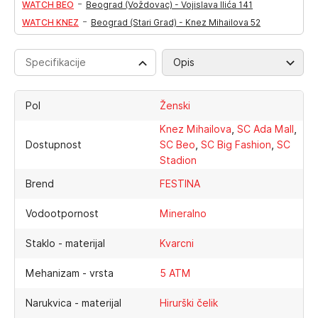
-
WATCH BEO
Beograd (Voždovac) - Vojislava Ilića 141
-
WATCH KNEZ
Beograd (Stari Grad) - Knez Mihailova 52
Specifikacije
Opis
Pol
Ženski
,
,
Knez Mihailova
SC Ada Mall
,
,
Dostupnost
SC Beo
SC Big Fashion
SC
Stadion
Brend
FESTINA
Vodootpornost
Mineralno
Staklo - materijal
Kvarcni
Mehanizam - vrsta
5 ATM
Narukvica - materijal
Hirurški čelik