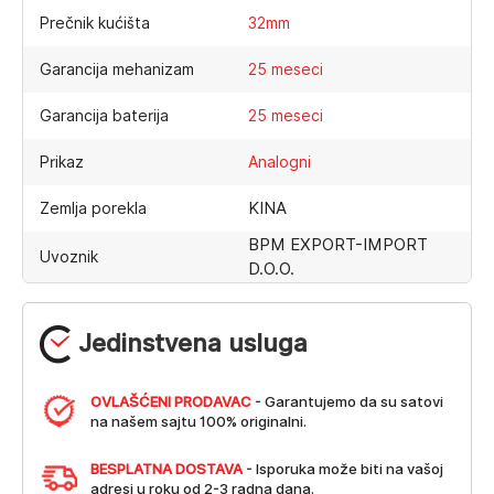
Prečnik kućišta
32mm
Garancija mehanizam
25 meseci
Garancija baterija
25 meseci
Prikaz
Analogni
KINA
Zemlja porekla
BPM EXPORT-IMPORT
Uvoznik
D.O.O.
Jedinstvena usluga
OVLAŠĆENI PRODAVAC
- Garantujemo da su satovi
na našem sajtu 100% originalni.
BESPLATNA DOSTAVA
- Isporuka može biti na vašoj
adresi u roku od 2-3 radna dana.