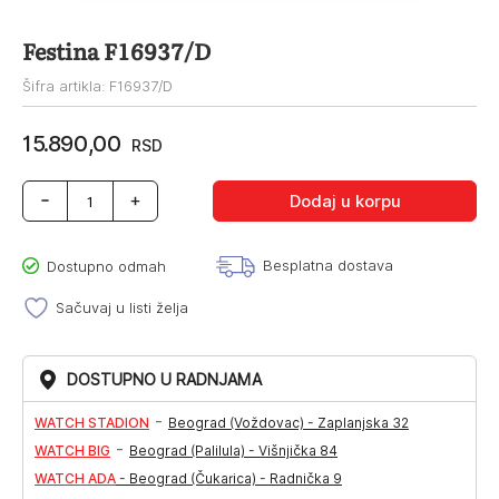
Festina F16937/D
Šifra artikla: F16937/D
15.890,00
RSD
Festina
Dodaj u korpu
F16937/D
količina
Besplatna dostava
Dostupno odmah
Sačuvaj u listi želja
DOSTUPNO U RADNJAMA
-
WATCH STADION
Beograd (Voždovac) - Zaplanjska 32
-
WATCH BIG
Beograd (Palilula) - Višnjička 84
WATCH ADA
-
Beograd (Čukarica) - Radnička 9