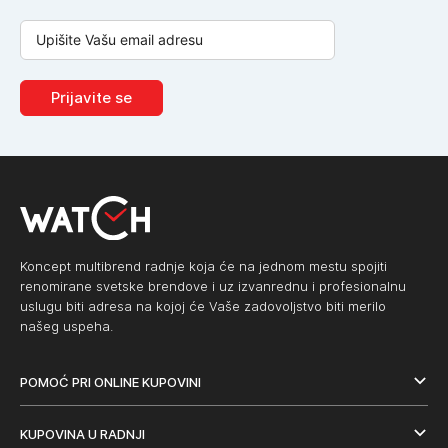
Prijavite se
Koncept multibrend radnje koja će na jednom mestu spojiti
renomirane svetske brendove i uz izvanrednu i profesionalnu
uslugu biti adresa na kojoj će Vaše zadovoljstvo biti merilo
našeg uspeha.
POMOĆ PRI ONLINE KUPOVINI
KUPOVINA U RADNJI