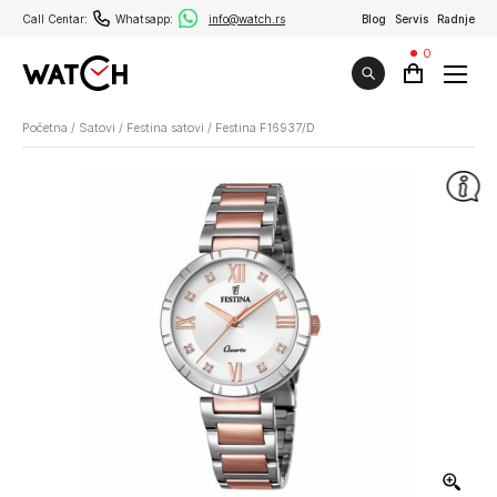
Call Centar:
Whatsapp:
info@watch.rs
Blog
Servis
Radnje
0
Početna
/
Satovi
/
Festina satovi
/
Festina F16937/D