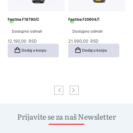
Festina F16790/C
Festina F20604/1
Fe
Dostupno odmah
Dostupno odmah
12.190,00
RSD
21.990,00
RSD
12
Dodaj u korpu
Dodaj u korpu
Prijavite se za naš Newsletter