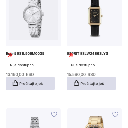
Esprit ES1L506M0035
ESPRIT ESLW24863LYG
Nije dostupno
Nije dostupno
13.190,00
RSD
15.590,00
RSD
Pročitajte još
Pročitajte još