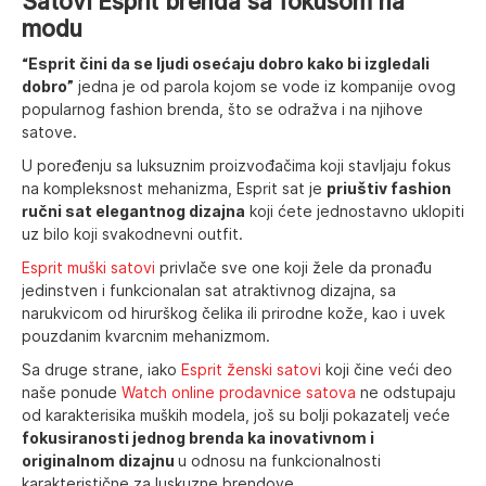
Satovi Esprit brenda sa fokusom na
modu
“Esprit čini da se ljudi osećaju dobro kako bi izgledali
dobro”
jedna je od parola kojom se vode iz kompanije ovog
popularnog fashion brenda, što se odražva i na njihove
satove.
U poređenju sa luksuznim proizvođačima koji stavljaju fokus
na kompleksnost mehanizma, Esprit sat je
priuštiv fashion
ručni sat elegantnog dizajna
koji ćete jednostavno uklopiti
uz bilo koji svakodnevni outfit.
Esprit muški satovi
privlače sve one koji žele da pronađu
jedinstven i funkcionalan sat atraktivnog dizajna, sa
narukvicom od hirurškog čelika ili prirodne kože, kao i uvek
pouzdanim kvarcnim mehanizmom.
Sa druge strane, iako
Esprit ženski satovi
koji čine veći deo
naše ponude
Watch online prodavnice satova
ne odstupaju
od karakterisika muških modela, još su bolji pokazatelj veće
fokusiranosti jednog brenda ka inovativnom i
originalnom dizajnu
u odnosu na funkcionalnosti
karakteristične za luskuzne brendove.