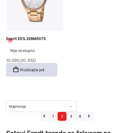
Esprit ES1L326M0075
Nije dostupno
15.090,00
RSD
Pročitajte još
1
2
3
4