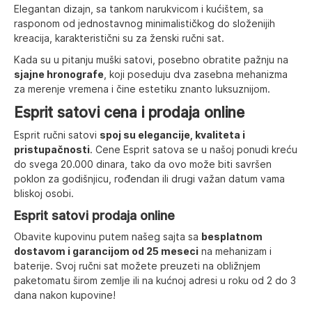
Elegantan dizajn, sa tankom narukvicom i kućištem, sa
rasponom od jednostavnog minimalističkog do složenijih
kreacija, karakteristični su za ženski ručni sat.
Kada su u pitanju muški satovi, posebno obratite pažnju na
sjajne hronografe
, koji poseduju dva zasebna mehanizma
za merenje vremena i čine estetiku znanto luksuznijom.
Esprit satovi cena i prodaja online
Esprit ručni satovi
spoj su elegancije, kvaliteta i
pristupačnosti
. Cene Esprit satova se u našoj ponudi kreću
do svega 20.000 dinara, tako da ovo može biti savršen
poklon za godišnjicu, rođendan ili drugi važan datum vama
bliskoj osobi.
Esprit satovi prodaja online
Obavite kupovinu putem našeg sajta sa
besplatnom
dostavom i garancijom od 25 meseci
na mehanizam i
baterije.
Svoj ručni sat možete preuzeti na obližnjem
paketomatu
širom zemlje ili na kućnoj adresi u roku od 2 do 3
dana nakon kupovine!