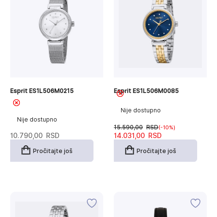
Esprit ES1L506M0215
Esprit ES1L506M0085
Nije dostupno
Nije dostupno
15.590,00
RSD
(-10%)
Originalna
Trenutna
10.790,00
RSD
14.031,00
RSD
cena
cena
je
je:
Pročitajte još
Pročitajte još
bila:
14.031,00RSD.
15.590,00RSD.