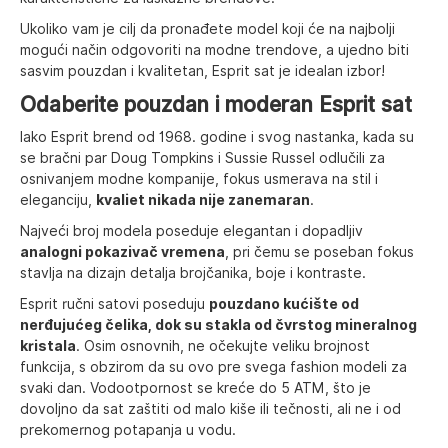
Ukoliko vam je cilj da pronađete model koji će na najbolji
mogući način odgovoriti na modne trendove, a ujedno biti
sasvim pouzdan i kvalitetan, Esprit sat je idealan izbor!
Odaberite pouzdan i moderan Esprit sat
Iako Esprit brend od 1968. godine i svog nastanka, kada su
se bračni par Doug Tompkins i Sussie Russel odlučili za
osnivanjem modne kompanije, fokus usmerava na stil i
eleganciju,
kvaliet nikada nije zanemaran
.
Najveći broj modela poseduje elegantan i dopadljiv
analogni pokazivač vremena
, pri čemu se poseban fokus
stavlja na dizajn detalja brojčanika, boje i kontraste.
Esprit ručni satovi poseduju
pouzdano kućište od
nerđujućeg čelika, dok su stakla od čvrstog mineralnog
kristala
. Osim osnovnih, ne očekujte veliku brojnost
funkcija, s obzirom da su ovo pre svega fashion modeli za
svaki dan. Vodootpornost se kreće do 5 ATM, što je
dovoljno da sat zaštiti od malo kiše ili tečnosti, ali ne i od
prekomernog potapanja u vodu.