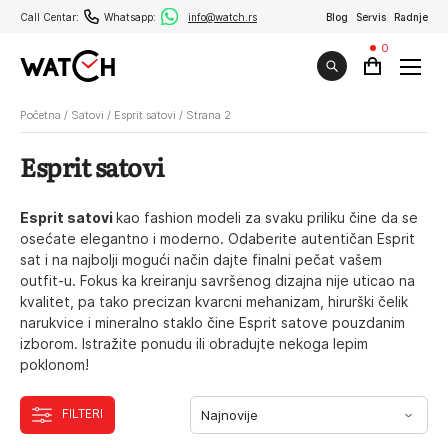
Call Centar:
Whatsapp:
info@watch.rs
Blog
Servis
Radnje
0
Početna
/
Satovi
/
Esprit satovi
/
Strana 2
Esprit satovi
Esprit satovi
kao fashion modeli za svaku priliku čine da se
osećate elegantno i moderno. Odaberite autentičan Esprit
sat i na najbolji mogući način dajte finalni pečat vašem
outfit-u. Fokus ka kreiranju savršenog dizajna nije uticao na
kvalitet, pa tako precizan kvarcni mehanizam, hirurški čelik
narukvice i mineralno staklo čine Esprit satove pouzdanim
izborom. Istražite ponudu ili obradujte nekoga lepim
poklonom!
FILTERI