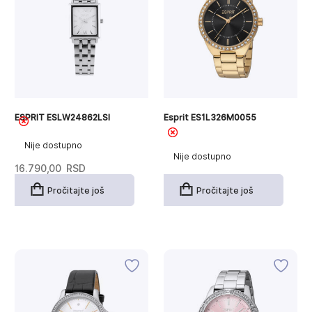
ESPRIT ESLW24862LSI
Esprit ES1L326M0055
Nije dostupno
Nije dostupno
16.790,00
RSD
Pročitajte još
Pročitajte još