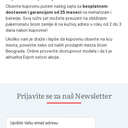
Obavite kupovinu putem našeg sajta sa
besplatnom
dostavom i garancijom od 25 meseci
na mehanizam i
baterije.
Svoj ručni sat možete preuzeti na obližnjem
paketomatu
širom zemlje ili na kućnoj adresi u roku od 2 do 3
dana nakon kupovine!
Ukoliko vam je draže i lepše da kupovinu obavite na licu
mesta, posetite neko od naših prodajnih mesta širom
Beograda. Online proverite dostupnost modela i da li je
aktuelna Esprit satovi akcija.
Prijavite se za naš Newsletter