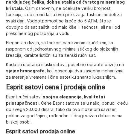
nerđujućeg čelika, dok su stakla od čvrstog mineralnog
kristala
. Osim osnovnih, ne očekujte veliku brojnost
funkcija, s obzirom da su ovo pre svega fashion modeli za
svaki dan. Vodootpornost se kreće do 5 ATM, što je
dovoljno da sat zaštiti od malo kiše ili tečnosti, ali ne i od
prekomernog potapanja u vodu.
Elegantan dizajn, sa tankom narukvicom i kućištem, sa
rasponom od jednostavnog minimalističkog do složenijih
kreacija, karakteristični su za ženski ručni sat.
Kada su u pitanju muški satovi, posebno obratite pažnju na
sjajne hronografe
, koji poseduju dva zasebna mehanizma
za merenje vremena i čine estetiku znanto luksuznijom.
Esprit satovi cena i prodaja online
Esprit ručni satovi
spoj su elegancije, kvaliteta i
pristupačnosti
. Cene Esprit satova se u našoj ponudi kreću
do svega 20.000 dinara, tako da ovo može biti savršen
poklon za godišnjicu, rođendan ili drugi važan datum vama
bliskoj osobi.
Esprit satovi prodaja online