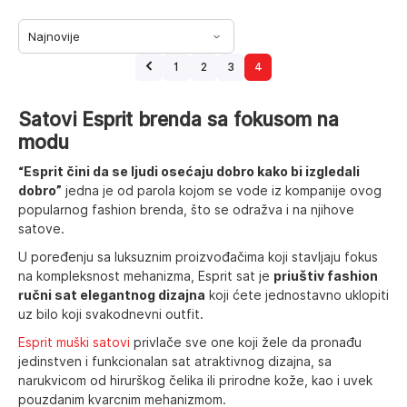
1
2
3
4
Satovi Esprit brenda sa fokusom na
modu
“Esprit čini da se ljudi osećaju dobro kako bi izgledali
dobro”
jedna je od parola kojom se vode iz kompanije ovog
popularnog fashion brenda, što se odražva i na njihove
satove.
U poređenju sa luksuznim proizvođačima koji stavljaju fokus
na kompleksnost mehanizma, Esprit sat je
priuštiv fashion
ručni sat elegantnog dizajna
koji ćete jednostavno uklopiti
uz bilo koji svakodnevni outfit.
Esprit muški satovi
privlače sve one koji žele da pronađu
jedinstven i funkcionalan sat atraktivnog dizajna, sa
narukvicom od hirurškog čelika ili prirodne kože, kao i uvek
pouzdanim kvarcnim mehanizmom.