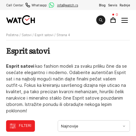
Call Centar:
Whatsapp:
info@watch.rs
Blog
Servis
Radnje
0
Početna
/
Satovi
/
Esprit satovi
/
Strana 4
Esprit satovi
Esprit satovi
kao fashion modeli za svaku priliku čine da se
osećate elegantno i moderno. Odaberite autentičan Esprit
sat i na najbolji mogući način dajte finalni pečat vašem
outfit-u. Fokus ka kreiranju savršenog dizajna nije uticao na
kvalitet, pa tako precizan kvarcni mehanizam, hirurški čelik
narukvice i mineralno staklo čine Esprit satove pouzdanim
izborom. Istražite ponudu ili obradujte nekoga lepim
poklonom!
FILTERI