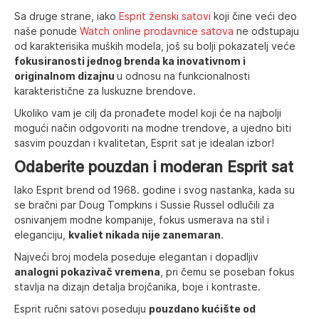
Sa druge strane, iako
Esprit ženski satovi
koji čine veći deo
naše ponude
Watch online prodavnice satova
ne odstupaju
od karakterisika muških modela, još su bolji pokazatelj veće
fokusiranosti jednog brenda ka inovativnom i
originalnom dizajnu
u odnosu na funkcionalnosti
karakteristične za luskuzne brendove.
Ukoliko vam je cilj da pronađete model koji će na najbolji
mogući način odgovoriti na modne trendove, a ujedno biti
sasvim pouzdan i kvalitetan, Esprit sat je idealan izbor!
Odaberite pouzdan i moderan Esprit sat
Iako Esprit brend od 1968. godine i svog nastanka, kada su
se bračni par Doug Tompkins i Sussie Russel odlučili za
osnivanjem modne kompanije, fokus usmerava na stil i
eleganciju,
kvaliet nikada nije zanemaran
.
Najveći broj modela poseduje elegantan i dopadljiv
analogni pokazivač vremena
, pri čemu se poseban fokus
stavlja na dizajn detalja brojčanika, boje i kontraste.
Esprit ručni satovi poseduju
pouzdano kućište od