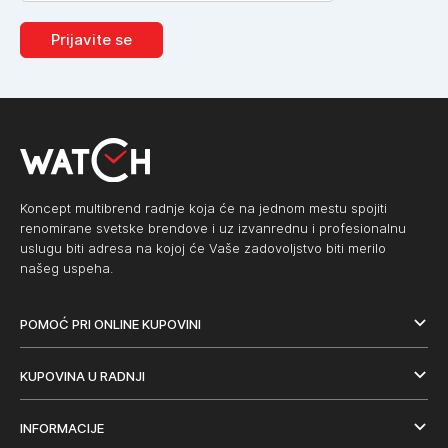
Prijavite se
Koncept multibrend radnje koja će na jednom mestu spojiti
renomirane svetske brendove i uz izvanrednu i profesionalnu
uslugu biti adresa na kojoj će Vaše zadovoljstvo biti merilo
našeg uspeha.
POMOĆ PRI ONLINE KUPOVINI
KUPOVINA U RADNJI
INFORMACIJE