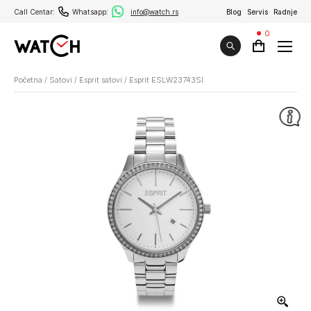
Call Centar:
Whatsapp:
info@watch.rs
Blog
Servis
Radnje
0
Početna
/
Satovi
/
Esprit satovi
/
Esprit ESLW23743SI