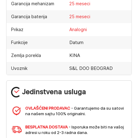
Garancija mehanizam
25 meseci
Garancija baterija
25 meseci
Prikaz
Analogni
Datum
Funkcije
KINA
Zemlja porekla
S&L DOO BEOGRAD
Uvoznik
Jedinstvena usluga
OVLAŠĆENI PRODAVAC
- Garantujemo da su satovi
na našem sajtu 100% originalni.
BESPLATNA DOSTAVA
- Isporuka može biti na vašoj
adresi u roku od 2-3 radna dana.