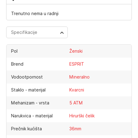
Trenutno nema u radnji
Specifikacije
Pol
Ženski
Brend
ESPRIT
Vodootpornost
Mineralno
Staklo - materijal
Kvarcni
Mehanizam - vrsta
5 ATM
Narukvica - materijal
Hirurški čelik
Prečnik kućišta
36mm