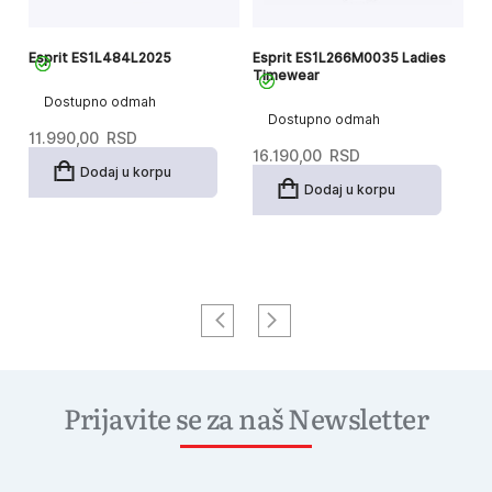
Esprit ES1L484L2025
Esprit ES1L266M0035 Ladies
Es
Timewear
Dostupno odmah
Dostupno odmah
11.990,00
RSD
18
16.190,00
RSD
Dodaj u korpu
Dodaj u korpu
Prijavite se za naš Newsletter