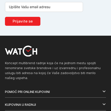
Prijavite se
Koncept multibrend radnje koja će na jednom mestu spojiti
renomirane svetske brendove i uz izvanrednu i profesionalnu
uslugu biti adresa na kojoj će Vaše zadovoljstvo biti merilo
našeg uspeha.
POMOĆ PRI ONLINE KUPOVINI
KUPOVINA U RADNJI