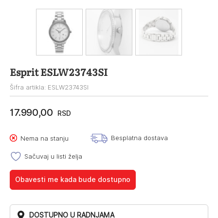
Esprit ESLW23743SI
Šifra artikla: ESLW23743SI
17.990,00
RSD
Besplatna dostava
Nema na stanju
Sačuvaj u listi želja
Obavesti me kada bude dostupno
DOSTUPNO U RADNJAMA