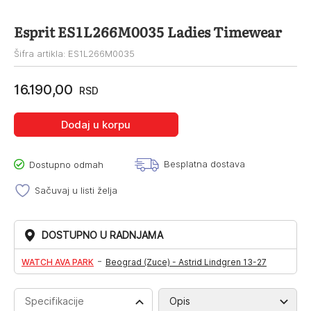
Esprit ES1L266M0035 Ladies Timewear
Šifra artikla: ES1L266M0035
16.190,00
RSD
Dodaj u korpu
Besplatna dostava
Dostupno odmah
Sačuvaj u listi želja
DOSTUPNO U RADNJAMA
-
WATCH AVA PARK
Beograd (Zuce) - Astrid Lindgren 13-27
Specifikacije
Opis