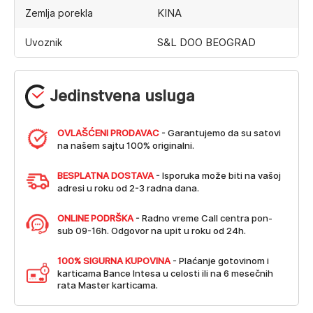
KINA
Zemlja porekla
S&L DOO BEOGRAD
Uvoznik
Jedinstvena usluga
OVLAŠĆENI PRODAVAC
- Garantujemo da su satovi
na našem sajtu 100% originalni.
BESPLATNA DOSTAVA
- Isporuka može biti na vašoj
adresi u roku od 2-3 radna dana.
ONLINE PODRŠKA
- Radno vreme Call centra pon-
sub 09-16h. Odgovor na upit u roku od 24h.
100% SIGURNA KUPOVINA
- Plaćanje gotovinom i
karticama Bance Intesa u celosti ili na 6 mesečnih
rata Master karticama.