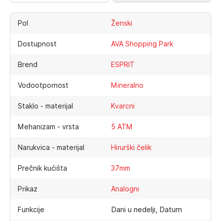
Pol
Ženski
Dostupnost
AVA Shopping Park
Brend
ESPRIT
Vodootpornost
Mineralno
Staklo - materijal
Kvarcni
Mehanizam - vrsta
5 ATM
Narukvica - materijal
Hirurški čelik
Prečnik kućišta
37mm
Prikaz
Analogni
Dani u nedelji, Datum
Funkcije