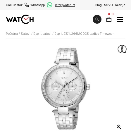
Call Centar:
Whatsapp:
info@watch.rs
Blog
Servis
Radnje
0
Početna
/
Satovi
/
Esprit satovi
/
Esprit ES1L266M0035 Ladies Timewear