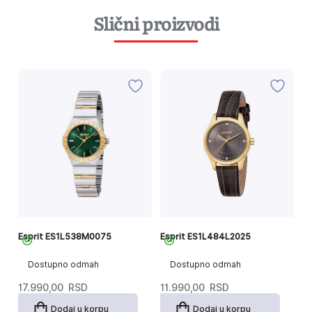
Slični proizvodi
Esprit ES1L538M0075
Esprit ES1L484L2025
E
Dostupno odmah
Dostupno odmah
17.990,00
RSD
11.990,00
RSD
1
Dodaj u korpu
Dodaj u korpu