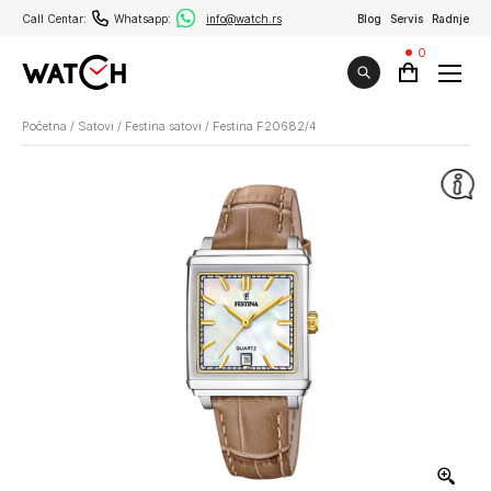
Call Centar:
Whatsapp:
info@watch.rs
Blog
Servis
Radnje
0
Početna
/
Satovi
/
Festina satovi
/
Festina F20682/4