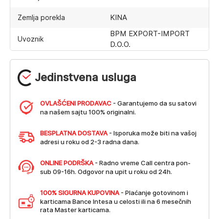
KINA
Zemlja porekla
BPM EXPORT-IMPORT
Uvoznik
D.O.O.
Jedinstvena usluga
OVLAŠĆENI PRODAVAC
- Garantujemo da su satovi
na našem sajtu 100% originalni.
BESPLATNA DOSTAVA
- Isporuka može biti na vašoj
adresi u roku od 2-3 radna dana.
ONLINE PODRŠKA
- Radno vreme Call centra pon-
sub 09-16h. Odgovor na upit u roku od 24h.
100% SIGURNA KUPOVINA
- Plaćanje gotovinom i
karticama Bance Intesa u celosti ili na 6 mesečnih
rata Master karticama.