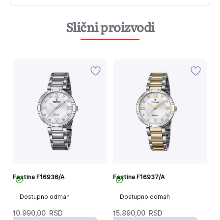
Slični proizvodi
Festina F16936/A
Festina F16937/A
Fe
Dostupno odmah
Dostupno odmah
10.990,00
RSD
15.890,00
RSD
1