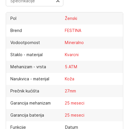
Specifikacije
Pol
Ženski
Brend
FESTINA
Vodootpornost
Mineralno
Staklo - materijal
Kvarcni
Mehanizam - vrsta
5 ATM
Narukvica - materijal
Koža
Prečnik kućišta
27mm
Garancija mehanizam
25 meseci
Garancija baterija
25 meseci
Datum
Funkcije