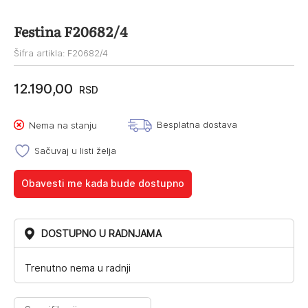
Festina F20682/4
Šifra artikla: F20682/4
12.190,00
RSD
Besplatna dostava
Nema na stanju
Sačuvaj u listi želja
Obavesti me kada bude dostupno
DOSTUPNO U RADNJAMA
Trenutno nema u radnji