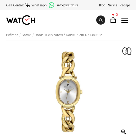
Call Centar:
Whatsapp:
info@watch.rs
Blog
Servis
Radnje
0
Početna
/
Satovi
/
Daniel Klein satovi
/
Daniel Klein DK13915-2