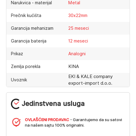
Narukvica - materijal
Metal
Prečnik kućišta
30x22mm
Garancija mehanizam
25 meseci
Garancija baterija
12 meseci
Prikaz
Analogni
KINA
Zemlja porekla
EKI & KALE company
Uvoznik
export-import d.o.o.
Jedinstvena usluga
OVLAŠĆENI PRODAVAC
- Garantujemo da su satovi
na našem sajtu 100% originalni.