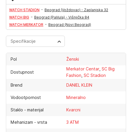
-
WATCH STADION
Beograd (Voždovac) - Zaplanjska 32
-
WATCH BIG
Beograd (Palilula) - Višnjička 84
-
WATCH MERKATOR
Beograd (Novi Beograd)
Specifikacije
Pol
Ženski
,
Merkator Centar
SC Big
Dostupnost
,
Fashion
SC Stadion
Brend
DANIEL KLEIN
Vodootpornost
Mineralno
Staklo - materijal
Kvarcni
Mehanizam - vrsta
3 ATM