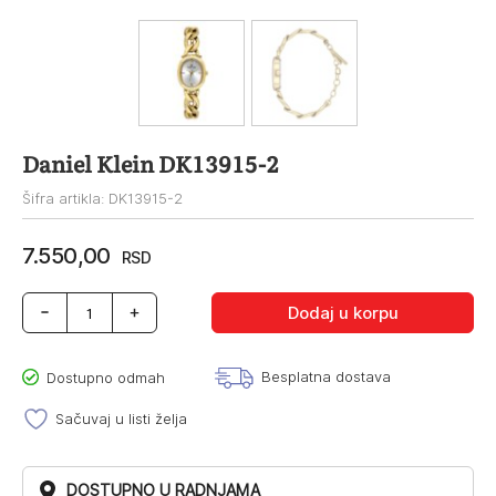
Daniel Klein DK13915-2
Šifra artikla: DK13915-2
7.550,00
RSD
Daniel
Dodaj u korpu
Klein
DK13915-
2
Besplatna dostava
Dostupno odmah
količina
Sačuvaj u listi želja
DOSTUPNO U RADNJAMA