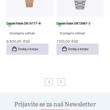
Daniel Klein DK14177-6
Daniel Klein DK13961-2
Da
Dostupno odmah
Dostupno odmah
8.800,00
RSD
7.150,00
RSD
8
Dodaj u korpu
Dodaj u korpu
Prijavite se za naš Newsletter