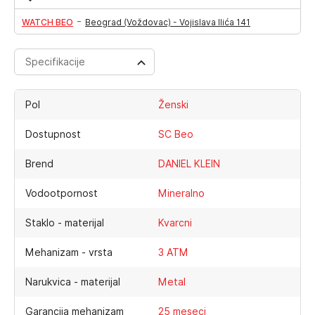
-
WATCH BEO
Beograd (Voždovac) - Vojislava Ilića 141
Specifikacije
Pol
Ženski
Dostupnost
SC Beo
Brend
DANIEL KLEIN
Vodootpornost
Mineralno
Staklo - materijal
Kvarcni
Mehanizam - vrsta
3 ATM
Narukvica - materijal
Metal
Garancija mehanizam
25 meseci