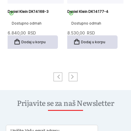
Daniel Klein DK14168-3
Daniel Klein DK14177-4
Da
Dostupno odmah
Dostupno odmah
6.840,00
RSD
8.530,00
RSD
8
Dodaj u korpu
Dodaj u korpu
Prijavite se za naš Newsletter