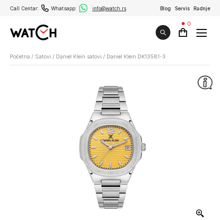
Call Centar:
Whatsapp:
info@watch.rs
Blog
Servis
Radnje
0
Početna
/
Satovi
/
Daniel Klein satovi
/
Daniel Klein DK13581-3