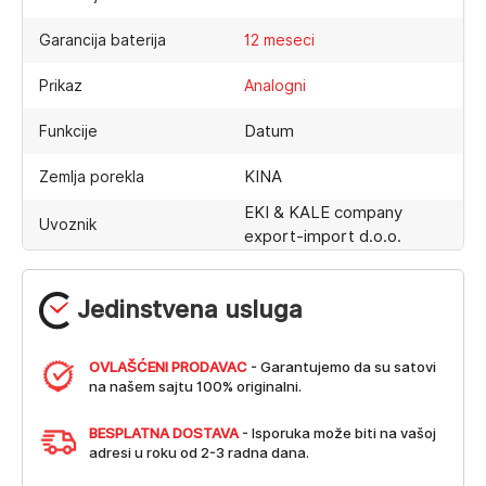
Garancija baterija
12 meseci
Prikaz
Analogni
Datum
Funkcije
KINA
Zemlja porekla
EKI & KALE company
Uvoznik
export-import d.o.o.
Jedinstvena usluga
OVLAŠĆENI PRODAVAC
- Garantujemo da su satovi
na našem sajtu 100% originalni.
BESPLATNA DOSTAVA
- Isporuka može biti na vašoj
adresi u roku od 2-3 radna dana.