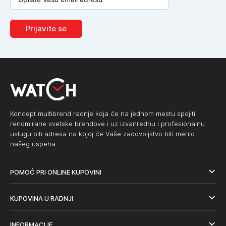
Prijavite se
Koncept multibrend radnje koja će na jednom mestu spojiti
renomirane svetske brendove i uz izvanrednu i profesionalnu
uslugu biti adresa na kojoj će Vaše zadovoljstvo biti merilo
našeg uspeha.
POMOĆ PRI ONLINE KUPOVINI
KUPOVINA U RADNJI
INFORMACIJE