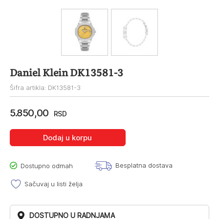
Daniel Klein DK13581-3
Šifra artikla: DK13581-3
5.850,00
RSD
Dodaj u korpu
Besplatna dostava
Dostupno odmah
Sačuvaj u listi želja
DOSTUPNO U RADNJAMA