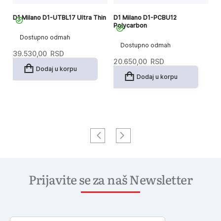
D1 Milano D1-UTBL17 Ultra Thin
D1 Milano D1-PCBU12
D1
Polycarbon
Dostupno odmah
Dostupno odmah
39.530,00
RSD
4
20.650,00
RSD
Dodaj u korpu
Dodaj u korpu
Prijavite se za naš Newsletter