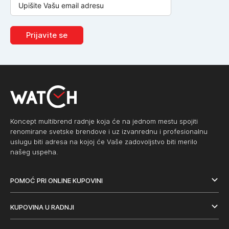
Prijavite se
Koncept multibrend radnje koja će na jednom mestu spojiti
renomirane svetske brendove i uz izvanrednu i profesionalnu
uslugu biti adresa na kojoj će Vaše zadovoljstvo biti merilo
našeg uspeha.
POMOĆ PRI ONLINE KUPOVINI
KUPOVINA U RADNJI