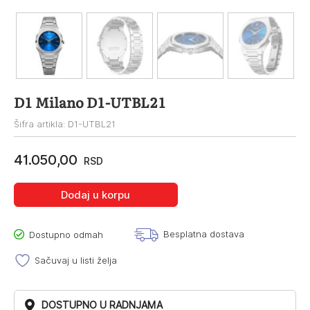
D1 Milano D1-UTBL21
Šifra artikla: D1-UTBL21
41.050,00
RSD
Dodaj u korpu
Besplatna dostava
Dostupno odmah
Sačuvaj u listi želja
DOSTUPNO U RADNJAMA