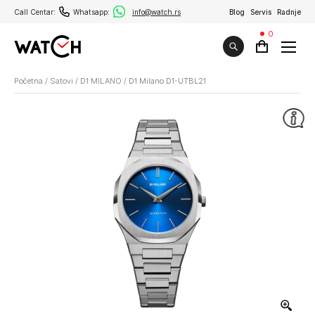
Call Centar:
Whatsapp:
info@watch.rs
Blog
Servis
Radnje
0
Početna
/
Satovi
/
D1 MILANO
/
D1 Milano D1-UTBL21