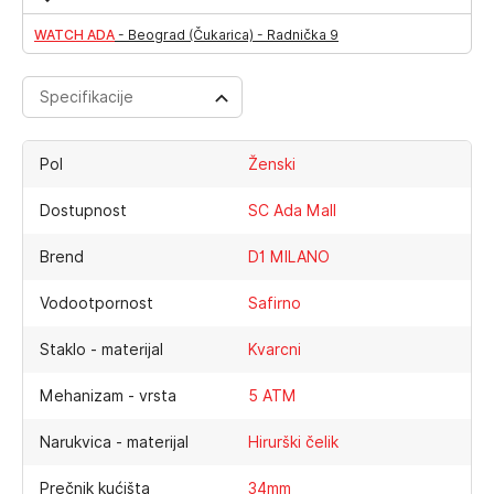
WATCH ADA
-
Beograd (Čukarica) - Radnička 9
Specifikacije
Pol
Ženski
Dostupnost
SC Ada Mall
Brend
D1 MILANO
Vodootpornost
Safirno
Staklo - materijal
Kvarcni
Mehanizam - vrsta
5 ATM
Narukvica - materijal
Hirurški čelik
Prečnik kućišta
34mm