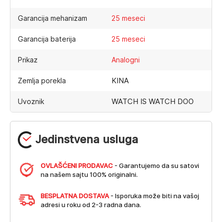
Garancija mehanizam
25 meseci
Garancija baterija
25 meseci
Prikaz
Analogni
KINA
Zemlja porekla
WATCH IS WATCH DOO
Uvoznik
Jedinstvena usluga
OVLAŠĆENI PRODAVAC
- Garantujemo da su satovi
na našem sajtu 100% originalni.
BESPLATNA DOSTAVA
- Isporuka može biti na vašoj
adresi u roku od 2-3 radna dana.