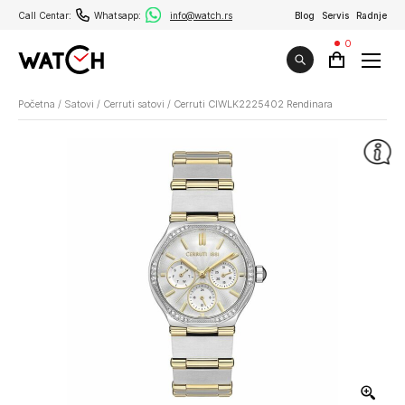
Call Centar:
Whatsapp:
info@watch.rs
Blog
Servis
Radnje
0
Početna
/
Satovi
/
Cerruti satovi
/
Cerruti CIWLK2225402 Rendinara