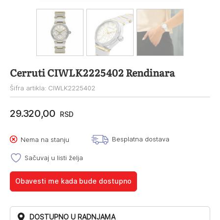
Cerruti CIWLK2225402 Rendinara
Šifra artikla: CIWLK2225402
29.320,00
RSD
Besplatna dostava
Nema na stanju
Sačuvaj u listi želja
Obavesti me kada bude dostupno
DOSTUPNO U RADNJAMA