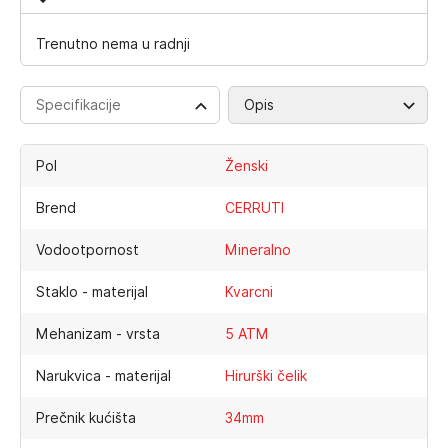
Trenutno nema u radnji
Specifikacije
Opis
Pol
Ženski
Brend
CERRUTI
Vodootpornost
Mineralno
Staklo - materijal
Kvarcni
Mehanizam - vrsta
5 ATM
Narukvica - materijal
Hirurški čelik
Prečnik kućišta
34mm