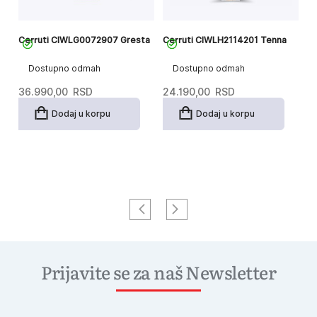
a
Cerruti CIWLG0072907 Gresta
Cerruti CIWLH2114201 Tenna
Ce
R
Dostupno odmah
Dostupno odmah
36.990,00
RSD
24.190,00
RSD
3
Dodaj u korpu
Dodaj u korpu
Prijavite se za naš Newsletter