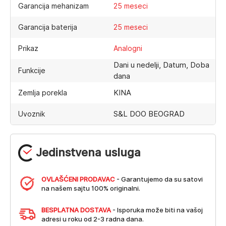
Garancija mehanizam
25 meseci
Garancija baterija
25 meseci
Prikaz
Analogni
Dani u nedelji, Datum, Doba
Funkcije
dana
KINA
Zemlja porekla
S&L DOO BEOGRAD
Uvoznik
Jedinstvena usluga
OVLAŠĆENI PRODAVAC
- Garantujemo da su satovi
na našem sajtu 100% originalni.
BESPLATNA DOSTAVA
- Isporuka može biti na vašoj
adresi u roku od 2-3 radna dana.