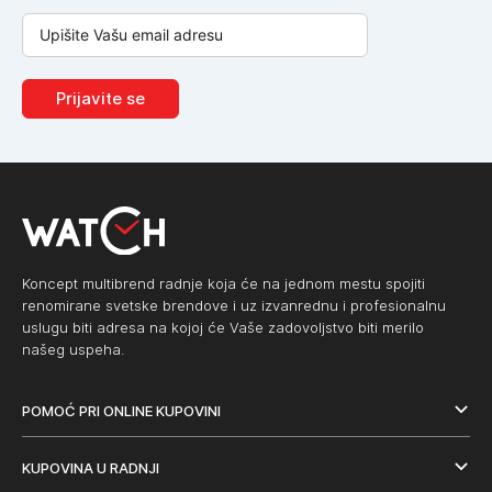
Prijavite se
Koncept multibrend radnje koja će na jednom mestu spojiti
renomirane svetske brendove i uz izvanrednu i profesionalnu
uslugu biti adresa na kojoj će Vaše zadovoljstvo biti merilo
našeg uspeha.
POMOĆ PRI ONLINE KUPOVINI
KUPOVINA U RADNJI