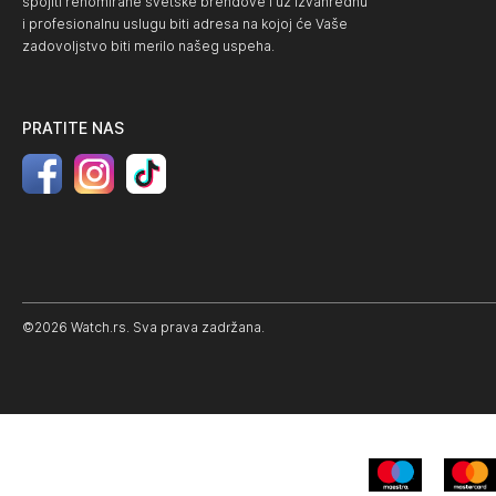
spojiti renomirane svetske brendove i uz izvanrednu
i profesionalnu uslugu biti adresa na kojoj će Vaše
zadovoljstvo biti merilo našeg uspeha.
PRATITE NAS
©2026 Watch.rs. Sva prava zadržana.