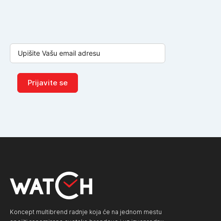
Prijavite se
Koncept multibrend radnje koja će na jednom mestu