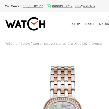
Call Centar:
060/83 82 117
060/83 82 117
info@watch.rs
SATOVI
NAKIT
NAOČ
Početna
/
Satovi
/
Cerruti satovi
/
Cerruti CIWLG0072910 Gresta