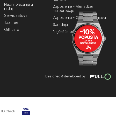
Načini plaćanja u
Zaposlenje - Menadžer
radnji
maloprodaje
Servis satova
Zaposlenje - Generalna prijava
Tax free
Saradnja
Gift card
Najčešća pitanja
Designed & developed by: