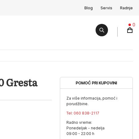
Blog
Servis
Radnje
0
 Gresta
POMOĆ PRI KUPOVINI
Za više informacija, pomoć i
porudžbine.
Tel:
060 838-2117
Radno vreme:
Ponedeljak - nedelja
09:00 - 22:00 h