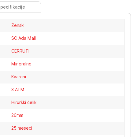
pecifikacije
Ženski
SC Ada Mall
CERRUTI
Mineralno
Kvarcni
3 ATM
Hirurški čelik
26mm
25 meseci