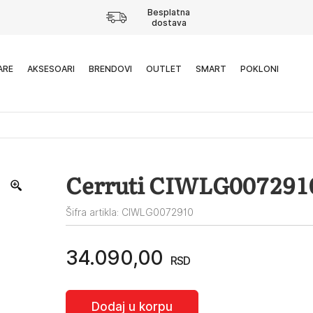
Besplatna
dostava
ARE
AKSESOARI
BRENDOVI
OUTLET
SMART
POKLONI
Cerruti CIWLG0072910
Šifra artikla: CIWLG0072910
34.090,00
RSD
Dodaj u korpu