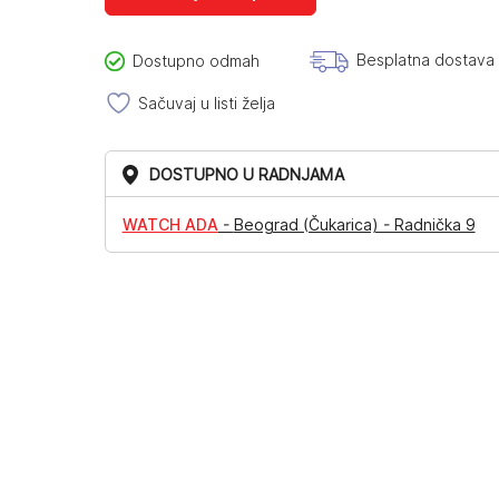
Besplatna dostava
Dostupno odmah
Sačuvaj u listi želja
DOSTUPNO U RADNJAMA
WATCH ADA
-
Beograd (Čukarica) - Radnička 9