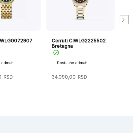
CIWLG0072907
Cerruti CIWLG2225502
Ce
Bretagna
Chi
o odmah
Dostupno odmah
D
0
RSD
34.090,00
RSD
23.