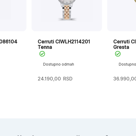
0086104
Cerruti CIWLH2114201
Cerruti 
Tenna
Gresta
Dostupno odmah
Dostupn
24.190,00
RSD
36.990,0