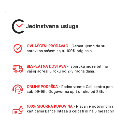
Jedinstvena usluga
OVLAŠĆENI PRODAVAC
- Garantujemo da su
satovi na našem sajtu 100% originalni.
BESPLATNA DOSTAVA
- Isporuka može biti na
vašoj adresi u roku od 2-3 radna dana.
ONLINE PODRŠKA
- Radno vreme Call centra pon
sub 09-16h. Odgovor na upit u roku od 24h.
100% SIGURNA KUPOVINA
- Plaćanje gotovinom i
karticama Bance Intesa u celosti ili na 6 mesečni