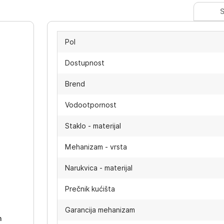
S
Pol
Dostupnost
Brend
Vodootpornost
Staklo - materijal
Mehanizam - vrsta
Narukvica - materijal
-
Prečnik kućišta
Garancija mehanizam
h