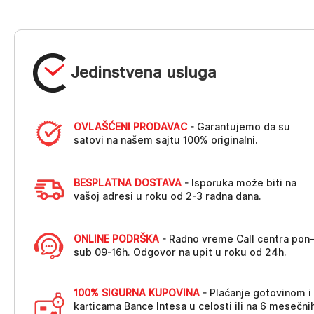
Jedinstvena usluga
OVLAŠĆENI PRODAVAC
- Garantujemo da su
satovi na našem sajtu 100% originalni.
BESPLATNA DOSTAVA
- Isporuka može biti na
vašoj adresi u roku od 2-3 radna dana.
ONLINE PODRŠKA
- Radno vreme Call centra pon
sub 09-16h. Odgovor na upit u roku od 24h.
100% SIGURNA KUPOVINA
- Plaćanje gotovinom i
karticama Bance Intesa u celosti ili na 6 mesečni