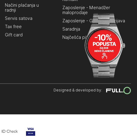
Načini plaćanja u
Zaposlenje - Menadžer
radnji
maloprodaje
Servis satova
Zaposlenje - Generalna prijava
Tax free
Saradnja
Gift card
Najčešća pitanja
Designed & developed by: