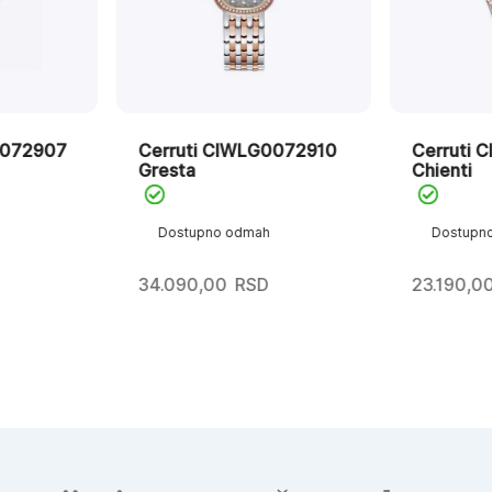
0072907
Cerruti CIWLG0072910
Cerruti 
Gresta
Chienti
Dostupno odmah
Dostupn
34.090,00
RSD
23.190,0