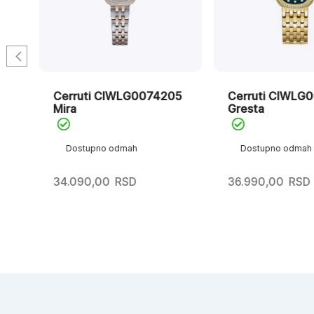
1
Cerruti CIWLG0074205
Cerruti CIWLG
Mira
Gresta
Dostupno odmah
Dostupno odmah
34.090,00
RSD
36.990,00
RSD