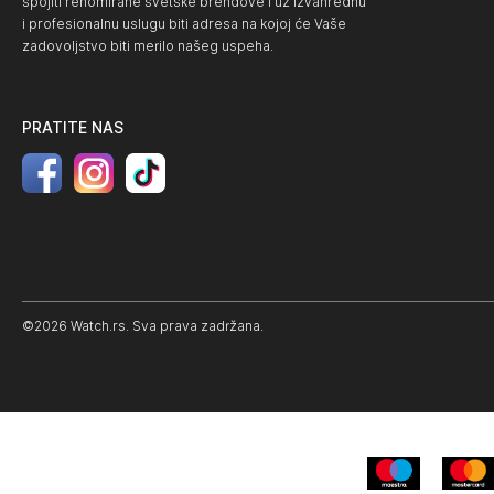
spojiti renomirane svetske brendove i uz izvanrednu
i profesionalnu uslugu biti adresa na kojoj će Vaše
zadovoljstvo biti merilo našeg uspeha.
PRATITE NAS
©2026 Watch.rs. Sva prava zadržana.