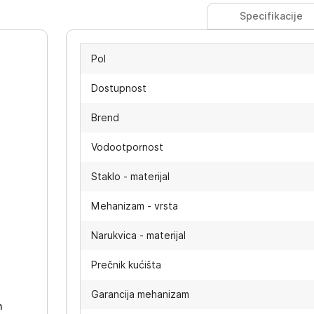
Specifikacije
Pol
Dostupnost
Brend
Vodootpornost
Staklo - materijal
Mehanizam - vrsta
Narukvica - materijal
-
Prečnik kućišta
Garancija mehanizam
h