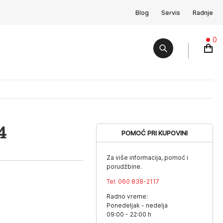
Blog
Servis
Radnje
0
4
POMOĆ PRI KUPOVINI
Za više informacija, pomoć i
porudžbine.
Tel:
060 838-2117
Radno vreme:
Ponedeljak - nedelja
09:00 - 22:00 h