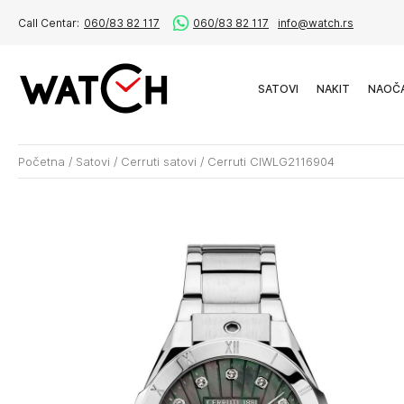
Call Centar:
060/83 82 117
060/83 82 117
info@watch.rs
SATOVI
NAKIT
NAOČ
Početna
/
Satovi
/
Cerruti satovi
/
Cerruti CIWLG2116904