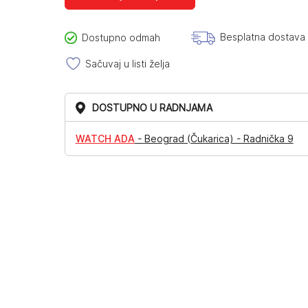
Besplatna dostava
Dostupno odmah
Sačuvaj u listi želja
DOSTUPNO U RADNJAMA
WATCH ADA
-
Beograd (Čukarica) - Radnička 9