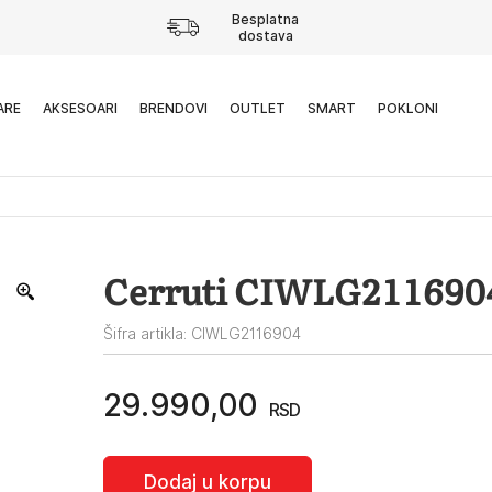
Besplatna
dostava
ARE
AKSESOARI
BRENDOVI
OUTLET
SMART
POKLONI
Cerruti CIWLG211690
Šifra artikla: CIWLG2116904
29.990,00
RSD
Dodaj u korpu