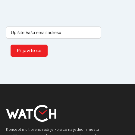
Prijavite se
Koncept multibrend radnje koja će na jednom mestu