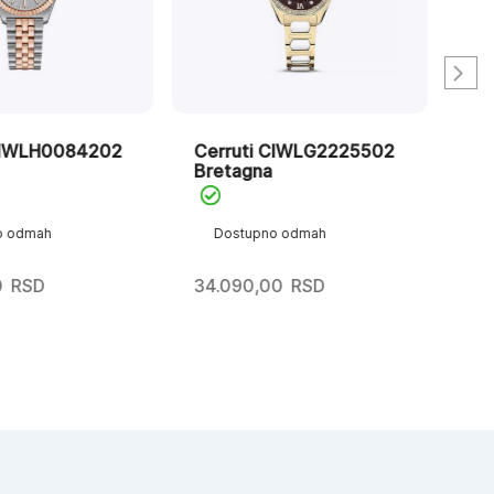
CIWLH0084202
Cerruti CIWLG2225502
Ce
Bretagna
Re
o odmah
Dostupno odmah
D
0
RSD
34.090,00
RSD
32