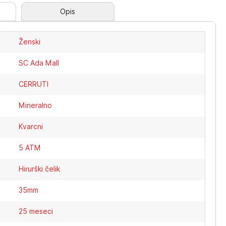
Opis
Ženski
SC Ada Mall
CERRUTI
Mineralno
Kvarcni
5 ATM
Hirurški čelik
35mm
25 meseci