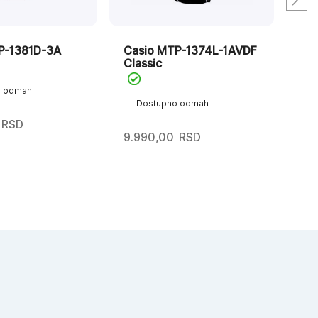
P-1381D-3A
Casio MTP-1374L-1AVDF
Ca
Classic
o odmah
D
Dostupno odmah
RSD
8.0
9.990,00
RSD