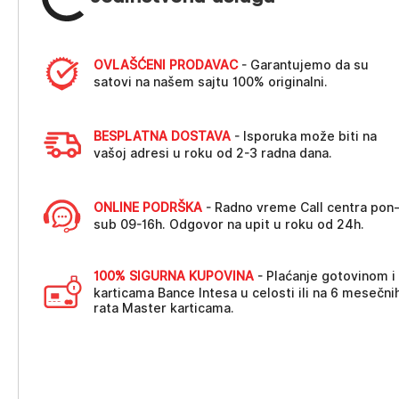
OVLAŠĆENI PRODAVAC
- Garantujemo da su
satovi na našem sajtu 100% originalni.
BESPLATNA DOSTAVA
- Isporuka može biti na
vašoj adresi u roku od 2-3 radna dana.
ONLINE PODRŠKA
- Radno vreme Call centra pon
sub 09-16h. Odgovor na upit u roku od 24h.
100% SIGURNA KUPOVINA
- Plaćanje gotovinom i
karticama Bance Intesa u celosti ili na 6 mesečni
rata Master karticama.