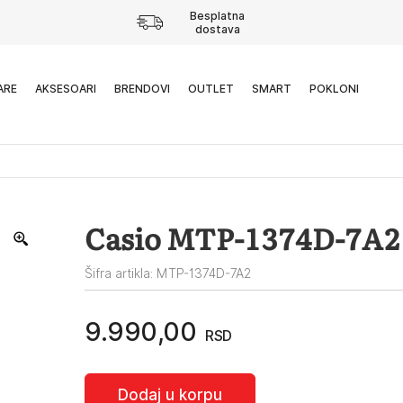
Besplatna
dostava
ARE
AKSESOARI
BRENDOVI
OUTLET
SMART
POKLONI
Casio MTP-1374D-7A2
Šifra artikla: MTP-1374D-7A2
9.990,00
RSD
Dodaj u korpu