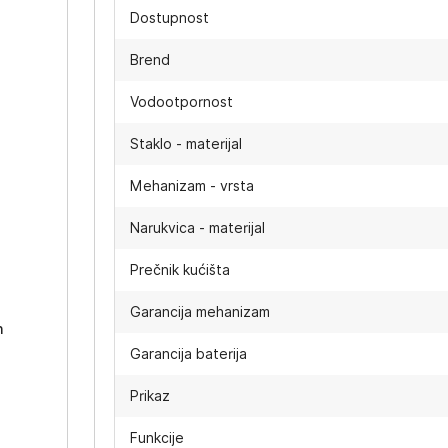
Dostupnost
Brend
Vodootpornost
Staklo - materijal
Mehanizam - vrsta
Narukvica - materijal
-
Prečnik kućišta
Garancija mehanizam
h
Garancija baterija
Prikaz
Funkcije