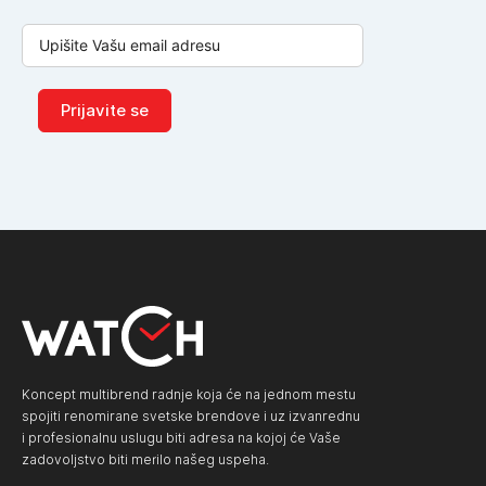
Prijavite se
Koncept multibrend radnje koja će na jednom mestu
spojiti renomirane svetske brendove i uz izvanrednu
i profesionalnu uslugu biti adresa na kojoj će Vaše
zadovoljstvo biti merilo našeg uspeha.