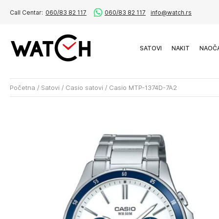
Call Centar:
060/83 82 117
060/83 82 117
info@watch.rs
SATOVI
NAKIT
NAOČ
Početna
/
Satovi
/
Casio satovi
/
Casio MTP-1374D-7A2