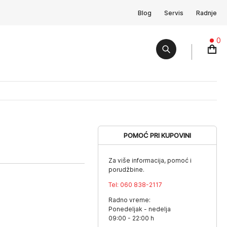
Blog
Servis
Radnje
0
POMOĆ PRI KUPOVINI
Za više informacija, pomoć i
porudžbine.
Tel:
060 838-2117
Radno vreme:
Ponedeljak - nedelja
09:00 - 22:00 h