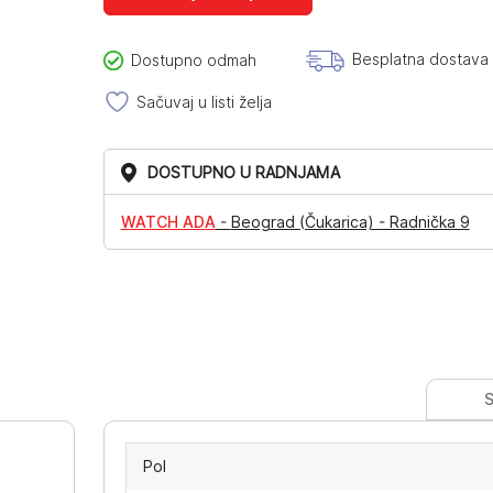
Besplatna dostava
Dostupno odmah
Sačuvaj u listi želja
DOSTUPNO U RADNJAMA
WATCH ADA
-
Beograd (Čukarica) - Radnička 9
S
Pol