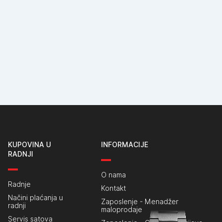
KUPOVINA U
INFORMACIJE
RADNJI
O nama
Radnje
Kontakt
Načini plaćanja u
Zaposlenje - Menadžer
radnji
maloprodaje
Servis satova