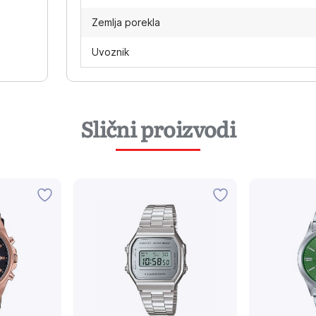
Zemlja porekla
Uvoznik
Slični proizvodi