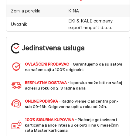
KINA
Zemlja porekla
EKI & KALE company
Uvoznik
export-import d.o.o.
Jedinstvena usluga
OVLAŠĆENI PRODAVAC
- Garantujemo da su satovi
na našem sajtu 100% originalni.
BESPLATNA DOSTAVA
- Isporuka može biti na vašoj
adresi u roku od 2-3 radna dana.
ONLINE PODRŠKA
- Radno vreme Call centra pon-
sub 09-16h. Odgovor na upit u roku od 24h.
100% SIGURNA KUPOVINA
- Plaćanje gotovinom i
karticama Bance Intesa u celosti ili na 6 mesečnih
rata Master karticama.