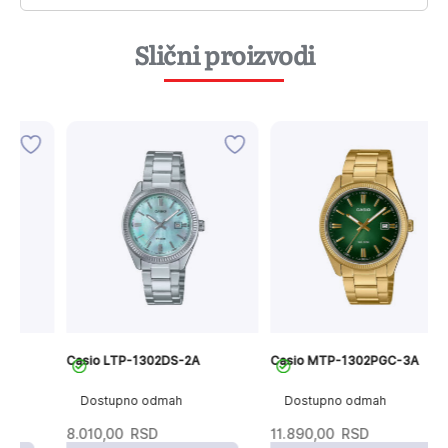
Slični proizvodi
Casio LTP-1302DS-2A
Casio MTP-1302PGC-3A
C
Dostupno odmah
Dostupno odmah
8.010,00
RSD
11.890,00
RSD
7