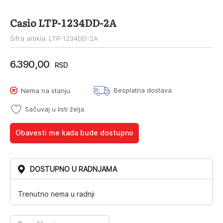
Casio LTP-1234DD-2A
Šifra artikla: LTP-1234DD-2A
6.390,00
RSD
Besplatna dostava
Nema na stanju
Sačuvaj u listi želja
Obavesti me kada bude dostupno
DOSTUPNO U RADNJAMA
Trenutno nema u radnji