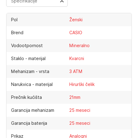
Specifikacije
Pol
Ženski
Brend
CASIO
Vodootpornost
Mineralno
Staklo - materijal
Kvarcni
Mehanizam - vrsta
3 ATM
Narukvica - materijal
Hirurški čelik
Prečnik kućišta
21mm
Garancija mehanizam
25 meseci
Garancija baterija
25 meseci
Prikaz
Analogni