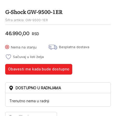
G-Shock GW-9500-1ER
Šifra artikla: GW-9500-1ER
46.990,00
RSD
Besplatna dostava
Nema na stanju
Sačuvaj u listi želja
Obavesti me kada bude dostupno
DOSTUPNO U RADNJAMA
Trenutno nema u radnji