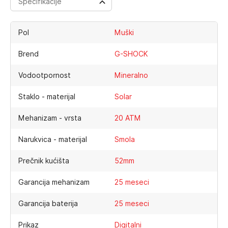
Specifikacije
Pol
Muški
Brend
G-SHOCK
Vodootpornost
Mineralno
Staklo - materijal
Solar
Mehanizam - vrsta
20 ATM
Narukvica - materijal
Smola
Prečnik kućišta
52mm
Garancija mehanizam
25 meseci
Garancija baterija
25 meseci
Prikaz
Digitalni