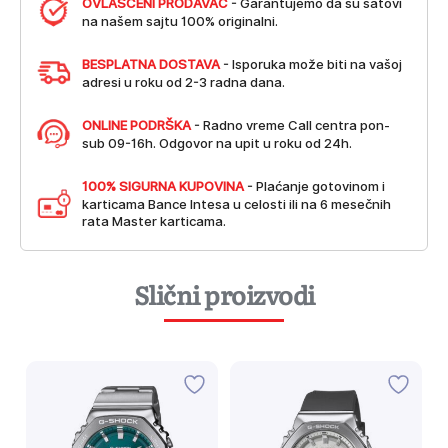
OVLAŠĆENI PRODAVAC
- Garantujemo da su satovi
na našem sajtu 100% originalni.
BESPLATNA DOSTAVA
- Isporuka može biti na vašoj
adresi u roku od 2-3 radna dana.
ONLINE PODRŠKA
- Radno vreme Call centra pon-
sub 09-16h. Odgovor na upit u roku od 24h.
100% SIGURNA KUPOVINA
- Plaćanje gotovinom i
karticama Bance Intesa u celosti ili na 6 mesečnih
rata Master karticama.
Slični proizvodi