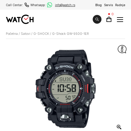
Call Centar:
Whatsapp:
info@watch.rs
Blog
Servis
Radnje
0
Početna
/
Satovi
/
G-SHOCK
/
G-Shock GW-9500-1ER