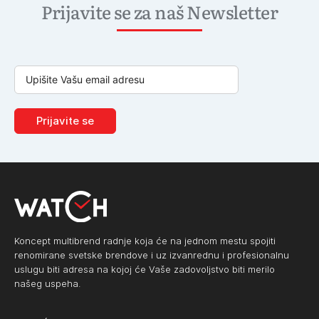
Prijavite se za naš Newsletter
Prijavite se
Koncept multibrend radnje koja će na jednom mestu spojiti
renomirane svetske brendove i uz izvanrednu i profesionalnu
uslugu biti adresa na kojoj će Vaše zadovoljstvo biti merilo
našeg uspeha.