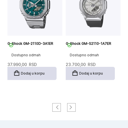
G-Shock GM-2110D-3A1ER
G-Shock GM-S2110-1A7ER
G
Dostupno odmah
Dostupno odmah
37.990,00
RSD
23.700,00
RSD
1
Dodaj u korpu
Dodaj u korpu