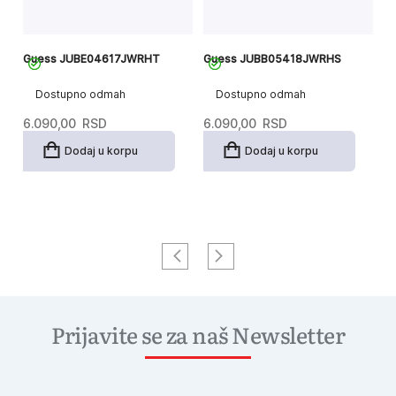
Guess JUBE04617JWRHT
Guess JUBB05418JWRHS
G
Dostupno odmah
Dostupno odmah
6.090,00
RSD
6.090,00
RSD
4
Dodaj u korpu
Dodaj u korpu
Prijavite se za naš Newsletter