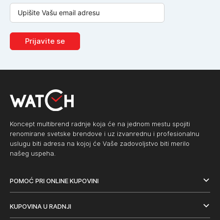
Prijavite se
Koncept multibrend radnje koja će na jednom mestu spojiti
renomirane svetske brendove i uz izvanrednu i profesionalnu
uslugu biti adresa na kojoj će Vaše zadovoljstvo biti merilo
našeg uspeha.
POMOĆ PRI ONLINE KUPOVINI
KUPOVINA U RADNJI