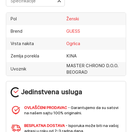
Specifikacije
Pol
Ženski
Brend
GUESS
Vrsta nakita
Ogrlica
KINA
Zemlja porekla
MASTER CHRONO D.O.O.
Uvoznik
BEOGRAD
Jedinstvena usluga
OVLAŠĆENI PRODAVAC
- Garantujemo da su satovi
na našem sajtu 100% originalni.
BESPLATNA DOSTAVA
- Isporuka može biti na vašoj
adresi u roku od 2-3 radna dana.