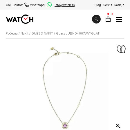
Call Centar:
Whatsapp:
info@watch.rs
Blog
Servis
Radnje
0
Početna
/
Nakit
/
GUESS NAKIT
/
Guess JUBN04667JWYGLAT