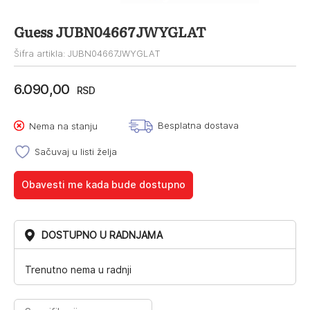
Guess JUBN04667JWYGLAT
Šifra artikla: JUBN04667JWYGLAT
6.090,00
RSD
Besplatna dostava
Nema na stanju
Sačuvaj u listi želja
Obavesti me kada bude dostupno
DOSTUPNO U RADNJAMA
Trenutno nema u radnji