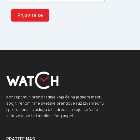
Prijavite se
Koncept multibrend radnje koja će na jednom mestu
spojiti renomirane svetske brendove i uz izvanrednu
i profesionalnu uslugu biti adresa na kojoj će Vaše
zadovoljstvo biti merilo našeg uspeha.
PRATITE NAS