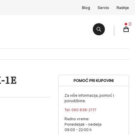
Blog
Servis
Radnje
0
-1E
POMOĆ PRI KUPOVINI
Za više informacija, pomoć i
porudžbine.
Tel:
060 838-2117
Radno vreme:
Ponedeljak - nedelja
09:00 - 22:00 h