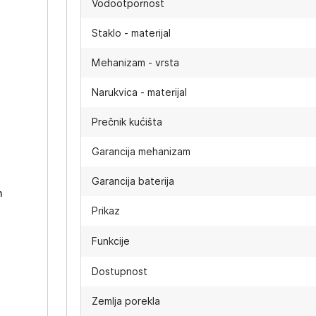
Vodootpornost
Staklo - materijal
Mehanizam - vrsta
Narukvica - materijal
Prečnik kućišta
-
Garancija mehanizam
Garancija baterija
h
Prikaz
Funkcije
Dostupnost
Zemlja porekla