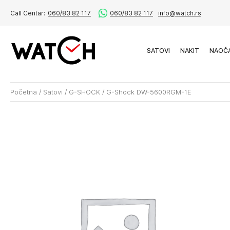
Call Centar:
060/83 82 117
060/83 82 117
info@watch.rs
SATOVI
NAKIT
NAOČ
Početna
/
Satovi
/
G-SHOCK
/
G-Shock DW-5600RGM-1E