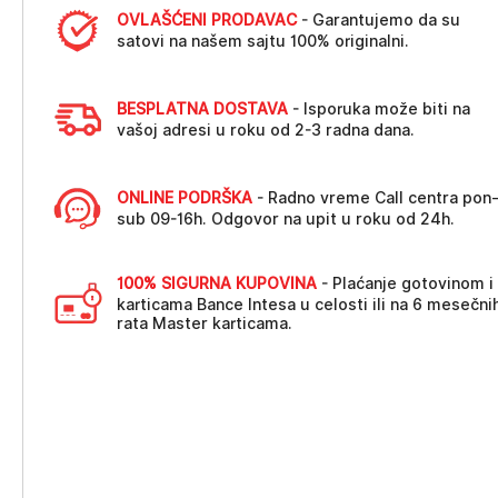
OVLAŠĆENI PRODAVAC
- Garantujemo da su
satovi na našem sajtu 100% originalni.
BESPLATNA DOSTAVA
- Isporuka može biti na
vašoj adresi u roku od 2-3 radna dana.
ONLINE PODRŠKA
- Radno vreme Call centra pon
sub 09-16h. Odgovor na upit u roku od 24h.
100% SIGURNA KUPOVINA
- Plaćanje gotovinom i
karticama Bance Intesa u celosti ili na 6 mesečni
rata Master karticama.