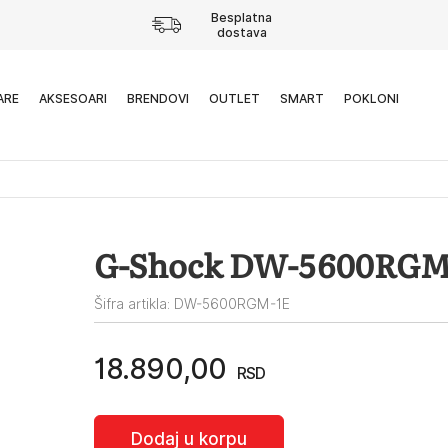
Besplatna
dostava
ARE
AKSESOARI
BRENDOVI
OUTLET
SMART
POKLONI
G-Shock DW-5600RGM
Šifra artikla: DW-5600RGM-1E
18.890,00
RSD
Dodaj u korpu