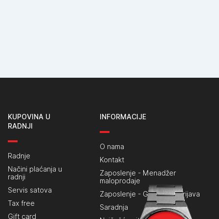
KUPOVINA U
INFORMACIJE
RADNJI
O nama
Radnje
Kontakt
Načini plaćanja u
Zaposlenje - Menadžer
radnji
maloprodaje
Servis satova
Zaposlenje - Generalna prijava
Tax free
Saradnja
Gift card