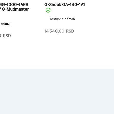
GG-1000-1AER
G-Shock GA-140-1A1
G-
f G-Mudmaster
Dostupno odmah
D
o odmah
14.540,00
RSD
14
0
RSD