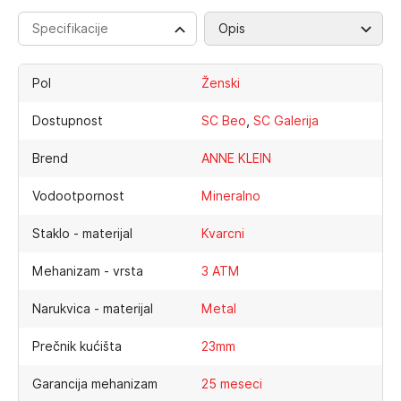
Specifikacije
Opis
Pol
Ženski
,
Dostupnost
SC Beo
SC Galerija
Brend
ANNE KLEIN
Vodootpornost
Mineralno
Staklo - materijal
Kvarcni
Mehanizam - vrsta
3 ATM
Narukvica - materijal
Metal
Prečnik kućišta
23mm
Garancija mehanizam
25 meseci