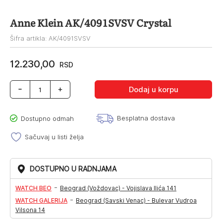
Anne Klein AK/4091SVSV Crystal
Šifra artikla: AK/4091SVSV
12.230,00
RSD
Anne
Dodaj u korpu
Klein
AK/4091SVSV
Crystal
Besplatna dostava
Dostupno odmah
količina
Sačuvaj u listi želja
DOSTUPNO U RADNJAMA
-
WATCH BEO
Beograd (Voždovac) - Vojislava Ilića 141
-
WATCH GALERIJA
Beograd (Savski Venac) - Bulevar Vudroa
Vilsona 14