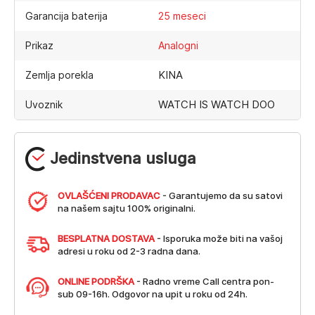
Garancija baterija
25 meseci
Prikaz
Analogni
KINA
Zemlja porekla
WATCH IS WATCH DOO
Uvoznik
Jedinstvena usluga
OVLAŠĆENI PRODAVAC
- Garantujemo da su satovi
na našem sajtu 100% originalni.
BESPLATNA DOSTAVA
- Isporuka može biti na vašoj
adresi u roku od 2-3 radna dana.
ONLINE PODRŠKA
- Radno vreme Call centra pon-
sub 09-16h. Odgovor na upit u roku od 24h.