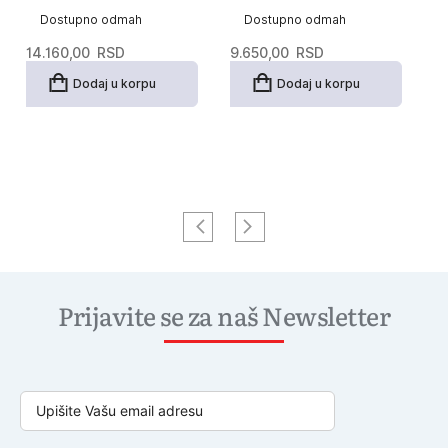
Dostupno odmah
Dostupno odmah
14.160,00
RSD
9.650,00
RSD
23
Or
T
1
Dodaj u korpu
Dodaj u korpu
c
c
je
je
bi
1
23
Prijavite se za naš Newsletter