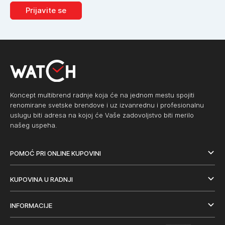
Prijavite se
Koncept multibrend radnje koja će na jednom mestu spojiti
renomirane svetske brendove i uz izvanrednu i profesionalnu
uslugu biti adresa na kojoj će Vaše zadovoljstvo biti merilo
našeg uspeha.
POMOĆ PRI ONLINE KUPOVINI
KUPOVINA U RADNJI
INFORMACIJE