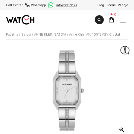
Call Centar:
Whatsapp:
info@watch.rs
Blog
Servis
Radnje
0
Početna
/
Satovi
/
ANNE KLEIN SATOVI
/
Anne Klein AK/4091SVSV Crystal