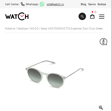
Call Centar:
Whatsapp:
info@watch.rs
Blog
Servis
Radnje
0
Početna
/
Naočare
/
NOOZ
/
Nooz 5407009512773 Essential Sun Cruz Green