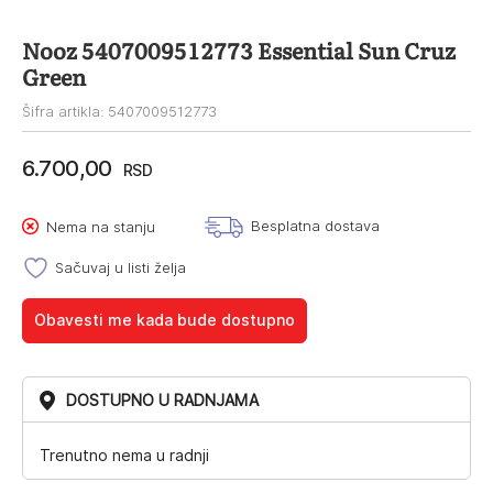
Nooz 5407009512773 Essential Sun Cruz
Green
Šifra artikla: 5407009512773
6.700,00
RSD
Besplatna dostava
Nema na stanju
Sačuvaj u listi želja
Obavesti me kada bude dostupno
DOSTUPNO U RADNJAMA
Trenutno nema u radnji