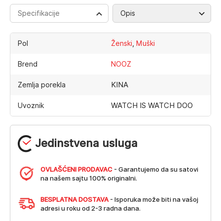
Specifikacije
Opis
,
Pol
Ženski
Muški
Brend
NOOZ
KINA
Zemlja porekla
WATCH IS WATCH DOO
Uvoznik
Jedinstvena usluga
OVLAŠĆENI PRODAVAC
- Garantujemo da su satovi
na našem sajtu 100% originalni.
BESPLATNA DOSTAVA
- Isporuka može biti na vašoj
adresi u roku od 2-3 radna dana.