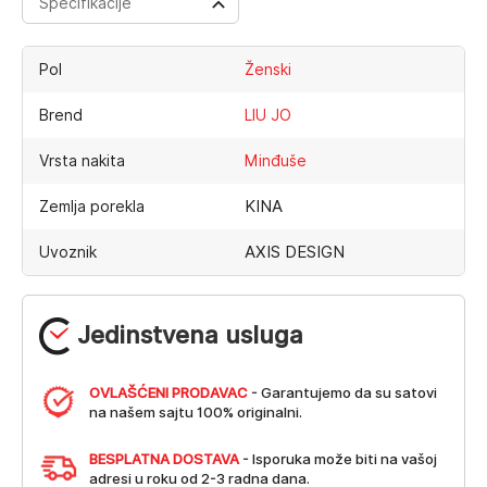
Specifikacije
Pol
Ženski
Brend
LIU JO
Vrsta nakita
Minđuše
KINA
Zemlja porekla
AXIS DESIGN
Uvoznik
Jedinstvena usluga
OVLAŠĆENI PRODAVAC
- Garantujemo da su satovi
na našem sajtu 100% originalni.
BESPLATNA DOSTAVA
- Isporuka može biti na vašoj
adresi u roku od 2-3 radna dana.