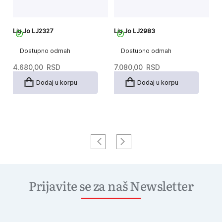
Liu Jo LJ2327
Liu Jo LJ2983
Li
Dostupno odmah
Dostupno odmah
4.680,00
RSD
7.080,00
RSD
3
Dodaj u korpu
Dodaj u korpu
Prijavite se za naš Newsletter