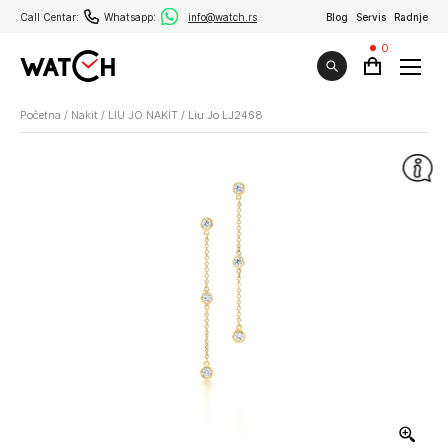
Call Centar:
Whatsapp:
info@watch.rs
Blog
Servis
Radnje
0
Početna
/
Nakit
/
LIU JO NAKIT
/
Liu Jo LJ2468