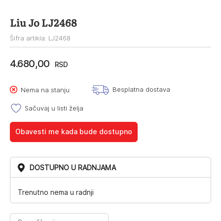
Liu Jo LJ2468
Šifra artikla: LJ2468
4.680,00
RSD
Besplatna dostava
Nema na stanju
Sačuvaj u listi želja
Obavesti me kada bude dostupno
DOSTUPNO U RADNJAMA
Trenutno nema u radnji