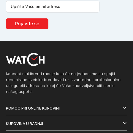
Prijavite se
Koncept multibrend radnje koja će na jednom mestu spojiti
renomirane svetske brendove i uz izvanrednu i profesionalnu
uslugu biti adresa na kojoj će Vaše zadovoljstvo biti merilo
našeg uspeha.
POMOĆ PRI ONLINE KUPOVINI
KUPOVINA U RADNJI