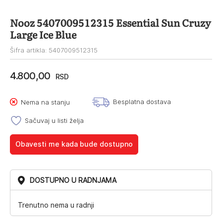
Nooz 5407009512315 Essential Sun Cruzy
Large Ice Blue
Šifra artikla: 5407009512315
4.800,00
RSD
Besplatna dostava
Nema na stanju
Sačuvaj u listi želja
Obavesti me kada bude dostupno
DOSTUPNO U RADNJAMA
Trenutno nema u radnji