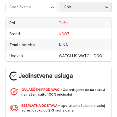
Specifikacije
Opis
Pol
Dečiji
Brend
NOOZ
KINA
Zemlja porekla
WATCH IS WATCH DOO
Uvoznik
Jedinstvena usluga
OVLAŠĆENI PRODAVAC
- Garantujemo da su satovi
na našem sajtu 100% originalni.
BESPLATNA DOSTAVA
- Isporuka može biti na vašoj
adresi u roku od 2-3 radna dana.