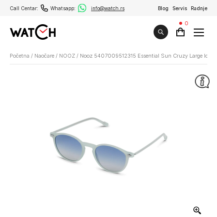
Call Centar:
Whatsapp:
info@watch.rs
Blog
Servis
Radnje
0
Početna
/
Naočare
/
NOOZ
/
Nooz 5407009512315 Essential Sun Cruzy Large Ice B