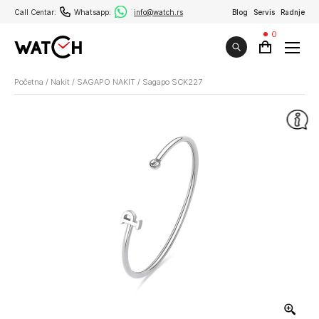
Call Centar:
Whatsapp:
info@watch.rs
Blog
Servis
Radnje
0
Početna
/
Nakit
/
SAGAPO NAKIT
/
Sagapo SCK227