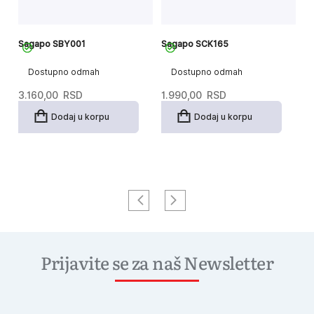
Sagapo SBY001
Sagapo SCK165
S
Dostupno odmah
Dostupno odmah
3.160,00
RSD
1.990,00
RSD
1
Dodaj u korpu
Dodaj u korpu
Prijavite se za naš Newsletter