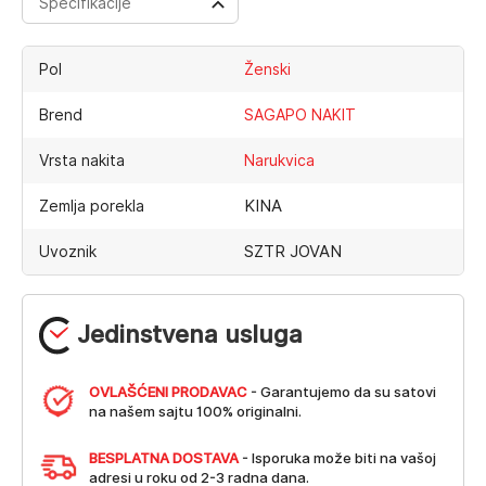
Specifikacije
Pol
Ženski
Brend
SAGAPO NAKIT
Vrsta nakita
Narukvica
KINA
Zemlja porekla
SZTR JOVAN
Uvoznik
Jedinstvena usluga
OVLAŠĆENI PRODAVAC
- Garantujemo da su satovi
na našem sajtu 100% originalni.
BESPLATNA DOSTAVA
- Isporuka može biti na vašoj
adresi u roku od 2-3 radna dana.