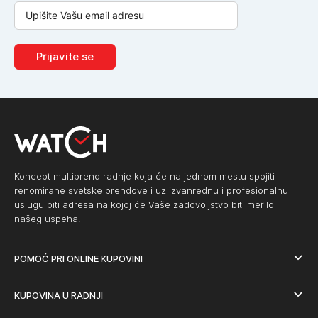
Prijavite se
Koncept multibrend radnje koja će na jednom mestu spojiti
renomirane svetske brendove i uz izvanrednu i profesionalnu
uslugu biti adresa na kojoj će Vaše zadovoljstvo biti merilo
našeg uspeha.
POMOĆ PRI ONLINE KUPOVINI
KUPOVINA U RADNJI