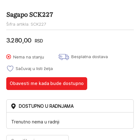
Sagapo SCK227
Šifra artikla: SCK227
3.280,00
RSD
Besplatna dostava
Nema na stanju
Sačuvaj u listi želja
Obavesti me kada bude dostupno
DOSTUPNO U RADNJAMA
Trenutno nema u radnji