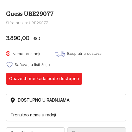
Guess UBE29077
Šifra artikla: UBE29077
3.890,00
RSD
Besplatna dostava
Nema na stanju
Sačuvaj u listi želja
Obavesti me kada bude dostupno
DOSTUPNO U RADNJAMA
Trenutno nema u radnji