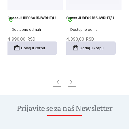
Guess JUBE06015JWRHT/U
Guess JUBE02155JWRHT/U
G
Dostupno odmah
Dostupno odmah
4.990,00
RSD
4.390,00
RSD
4
Dodaj u korpu
Dodaj u korpu
Prijavite se za naš Newsletter