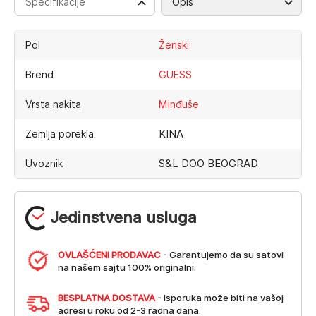
Specifikacije
Opis
Pol
Ženski
Brend
GUESS
Vrsta nakita
Minđuše
KINA
Zemlja porekla
S&L DOO BEOGRAD
Uvoznik
Jedinstvena usluga
OVLAŠĆENI PRODAVAC
- Garantujemo da su satovi
na našem sajtu 100% originalni.
BESPLATNA DOSTAVA
- Isporuka može biti na vašoj
adresi u roku od 2-3 radna dana.