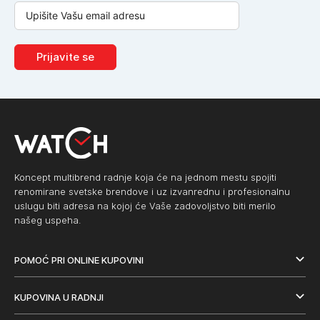
Prijavite se
Koncept multibrend radnje koja će na jednom mestu spojiti
renomirane svetske brendove i uz izvanrednu i profesionalnu
uslugu biti adresa na kojoj će Vaše zadovoljstvo biti merilo
našeg uspeha.
POMOĆ PRI ONLINE KUPOVINI
KUPOVINA U RADNJI