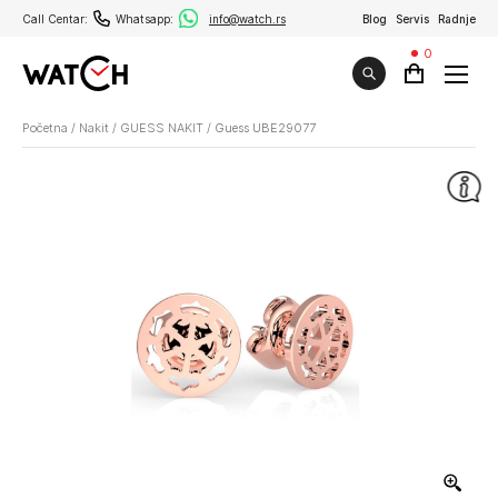
Call Centar:
Whatsapp:
info@watch.rs
Blog
Servis
Radnje
0
Početna
/
Nakit
/
GUESS NAKIT
/
Guess UBE29077