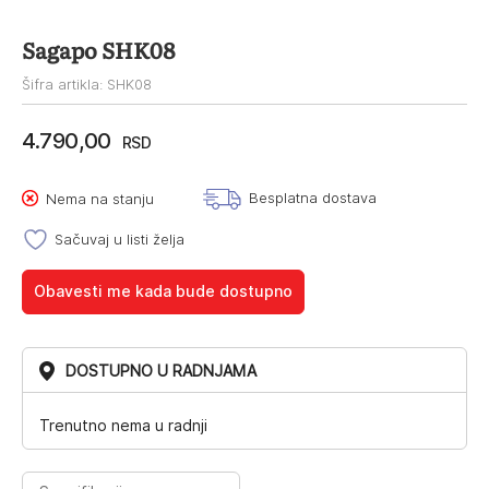
Sagapo SHK08
Šifra artikla: SHK08
4.790,00
RSD
Besplatna dostava
Nema na stanju
Sačuvaj u listi želja
Obavesti me kada bude dostupno
DOSTUPNO U RADNJAMA
Trenutno nema u radnji