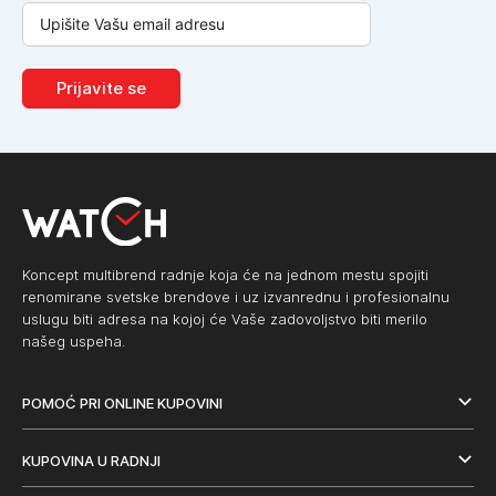
Prijavite se
Koncept multibrend radnje koja će na jednom mestu spojiti
renomirane svetske brendove i uz izvanrednu i profesionalnu
uslugu biti adresa na kojoj će Vaše zadovoljstvo biti merilo
našeg uspeha.
POMOĆ PRI ONLINE KUPOVINI
KUPOVINA U RADNJI