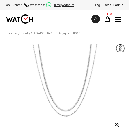
Call Centar:
Whatsapp:
info@watch.rs
Blog
Servis
Radnje
0
Početna
/
Nakit
/
SAGAPO NAKIT
/
Sagapo SHK08