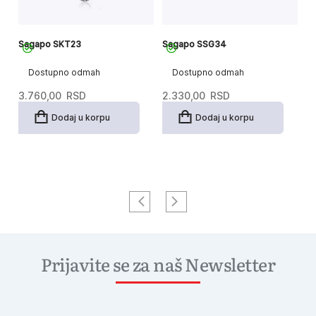
Sagapo SKT23
Sagapo SSG34
S
Dostupno odmah
Dostupno odmah
3.760,00
RSD
2.330,00
RSD
2
Dodaj u korpu
Dodaj u korpu
Prijavite se za naš Newsletter