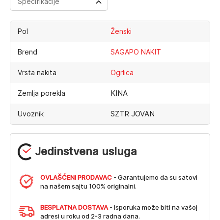
Specifikacije
Pol
Ženski
Brend
SAGAPO NAKIT
Vrsta nakita
Ogrlica
KINA
Zemlja porekla
SZTR JOVAN
Uvoznik
Jedinstvena usluga
OVLAŠĆENI PRODAVAC
- Garantujemo da su satovi
na našem sajtu 100% originalni.
BESPLATNA DOSTAVA
- Isporuka može biti na vašoj
adresi u roku od 2-3 radna dana.