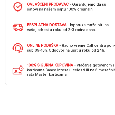
OVLAŠĆENI PRODAVAC
- Garantujemo da su
satovi na našem sajtu 100% originalni.
BESPLATNA DOSTAVA
- Isporuka može biti na
vašoj adresi u roku od 2-3 radna dana.
ONLINE PODRŠKA
- Radno vreme Call centra pon
sub 09-16h. Odgovor na upit u roku od 24h.
100% SIGURNA KUPOVINA
- Plaćanje gotovinom i
karticama Bance Intesa u celosti ili na 6 mesečni
rata Master karticama.