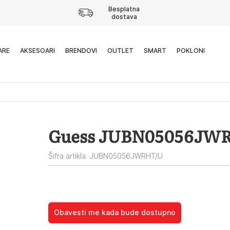
Besplatna
dostava
ARE
AKSESOARI
BRENDOVI
OUTLET
SMART
POKLONI
Guess JUBN05056JW
Šifra artikla: JUBN05056JWRHT/U
Obavesti me kada bude dostupno