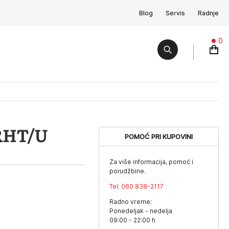
Blog
Servis
Radnje
0
RHT/U
POMOĆ PRI KUPOVINI
Za više informacija, pomoć i
porudžbine.
Tel:
060 838-2117
Radno vreme:
Ponedeljak - nedelja
09:00 - 22:00 h