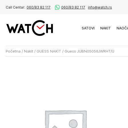
Call Centar:
060/83 82 117
060/83 82 117
info@watch.rs
SATOVI
NAKIT
NAOČ
Početna
/
Nakit
/
GUESS NAKIT
/
Guess JUBN05056JWRHT/U