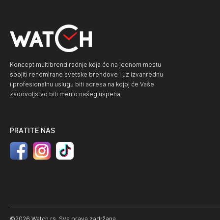
Koncept multibrend radnje koja će na jednom mestu
spojiti renomirane svetske brendove i uz izvanrednu
i profesionalnu uslugu biti adresa na kojoj će Vaše
zadovoljstvo biti merilo našeg uspeha.
PRATITE NAS
©2026 Watch.rs. Sva prava zadržana.