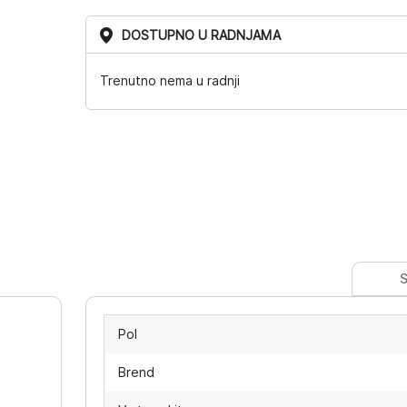
DOSTUPNO U RADNJAMA
Trenutno nema u radnji
S
Pol
Brend