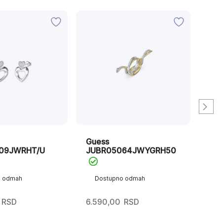
Guess
Gu
09JWRHT/U
JUBR05064JWYGRH50
JU
o odmah
Dostupno odmah
D
RSD
6.590,00
RSD
5.