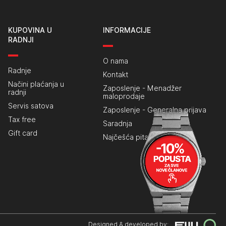
KUPOVINA U
INFORMACIJE
RADNJI
O nama
Radnje
Kontakt
Načini plaćanja u
Zaposlenje - Menadžer
radnji
maloprodaje
Servis satova
Zaposlenje - Generalna prijava
Tax free
Saradnja
Gift card
Najčešća pitanja
Designed & developed by: