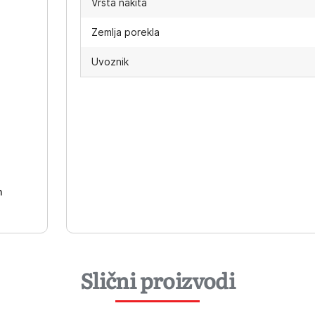
Vrsta nakita
Zemlja porekla
Uvoznik
-
h
Slični proizvodi