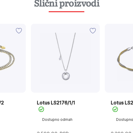
Slični proizvodi
/2
Lotus LS2176/1/1
Lotus LS
Dostupno odmah
Dostupn