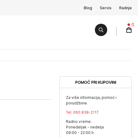
Blog
Servis
Radnje
0
POMOĆ PRI KUPOVINI
Za više informacija, pomoć i
porudžbine.
Tel:
060 838-2117
Radno vreme:
Ponedeljak - nedelja
09:00 - 22:00 h