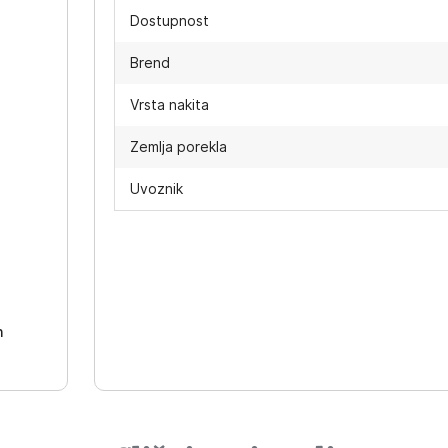
Dostupnost
Brend
Vrsta nakita
Zemlja porekla
Uvoznik
-
h