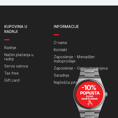
KUPOVINA U
INFORMACIJE
RADNJI
O nama
Radnje
Kontakt
Načini plaćanja u
Zaposlenje - Menadžer
radnji
maloprodaje
Servis satova
Zaposlenje - Generalna prijava
Tax free
Saradnja
Gift card
Najčešća pitanja