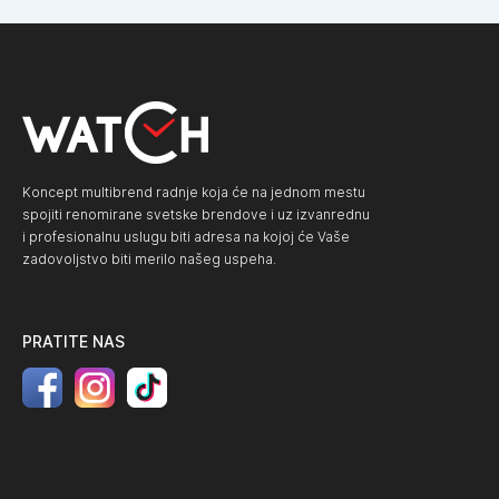
Koncept multibrend radnje koja će na jednom mestu
spojiti renomirane svetske brendove i uz izvanrednu
i profesionalnu uslugu biti adresa na kojoj će Vaše
zadovoljstvo biti merilo našeg uspeha.
PRATITE NAS