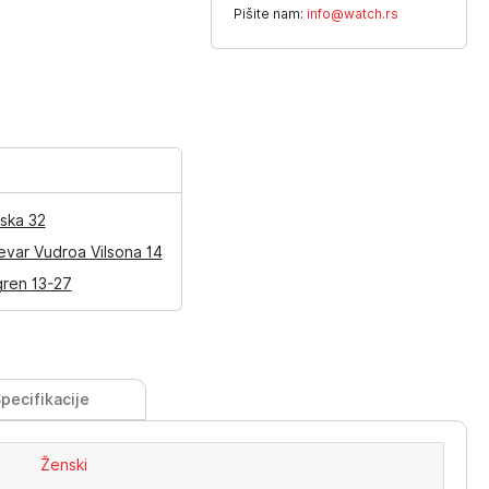
Pišite nam:
info@watch.rs
ska 32
evar Vudroa Vilsona 14
gren 13-27
pecifikacije
Ženski