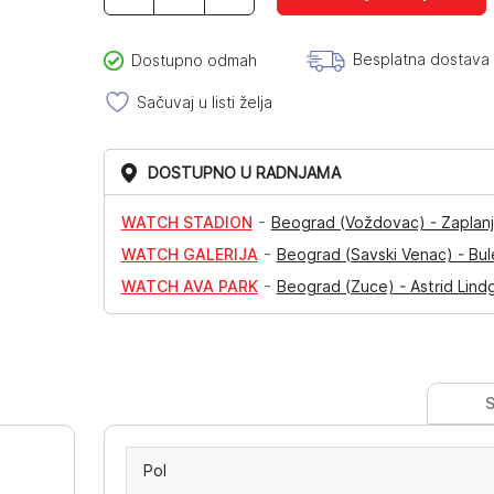
količina
Besplatna dostava
Dostupno odmah
Sačuvaj u listi želja
DOSTUPNO U RADNJAMA
-
WATCH STADION
Beograd (Voždovac) - Zaplanj
-
WATCH GALERIJA
Beograd (Savski Venac) - Bul
-
WATCH AVA PARK
Beograd (Zuce) - Astrid Lind
S
Pol