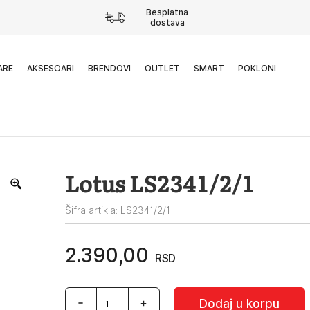
Besplatna
dostava
ARE
AKSESOARI
BRENDOVI
OUTLET
SMART
POKLONI
Lotus LS2341/2/1
Šifra artikla: LS2341/2/1
2.390,00
RSD
Lotus
Dodaj u korpu
LS2341/2/1