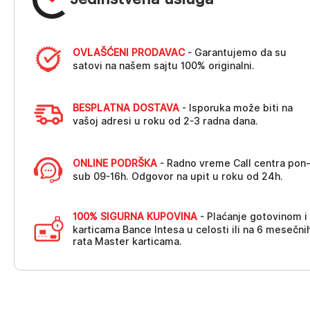
OVLAŠĆENI PRODAVAC
- Garantujemo da su
satovi na našem sajtu 100% originalni.
BESPLATNA DOSTAVA
- Isporuka može biti na
vašoj adresi u roku od 2-3 radna dana.
ONLINE PODRŠKA
- Radno vreme Call centra pon
sub 09-16h. Odgovor na upit u roku od 24h.
100% SIGURNA KUPOVINA
- Plaćanje gotovinom i
karticama Bance Intesa u celosti ili na 6 mesečni
rata Master karticama.