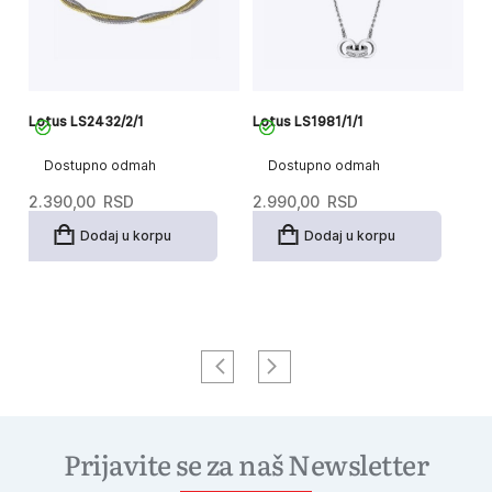
Lotus LS2432/2/1
Lotus LS1981/1/1
Lo
Dostupno odmah
Dostupno odmah
2.390,00
RSD
2.990,00
RSD
3
Dodaj u korpu
Dodaj u korpu
Prijavite se za naš Newsletter