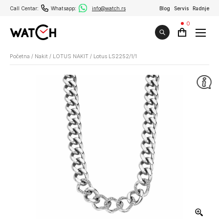
Call Centar:
Whatsapp:
info@watch.rs
Blog
Servis
Radnje
0
Početna
/
Nakit
/
LOTUS NAKIT
/
Lotus LS2252/1/1