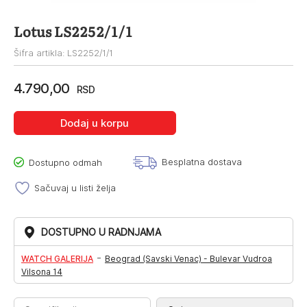
Lotus LS2252/1/1
Šifra artikla: LS2252/1/1
4.790,00
RSD
Dodaj u korpu
Besplatna dostava
Dostupno odmah
Sačuvaj u listi želja
DOSTUPNO U RADNJAMA
-
WATCH GALERIJA
Beograd (Savski Venac) - Bulevar Vudroa
Vilsona 14