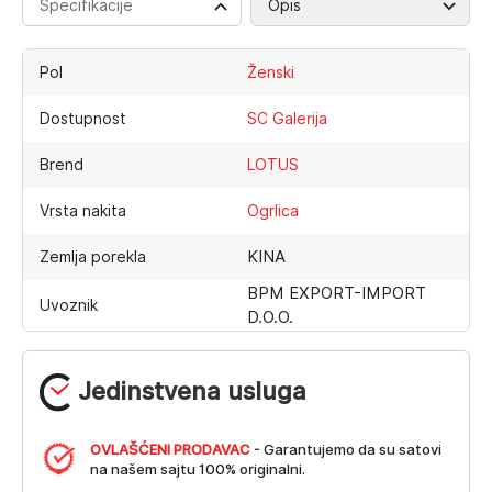
Specifikacije
Opis
Pol
Ženski
Dostupnost
SC Galerija
Brend
LOTUS
Vrsta nakita
Ogrlica
KINA
Zemlja porekla
BPM EXPORT-IMPORT
Uvoznik
D.O.O.
Jedinstvena usluga
OVLAŠĆENI PRODAVAC
- Garantujemo da su satovi
na našem sajtu 100% originalni.