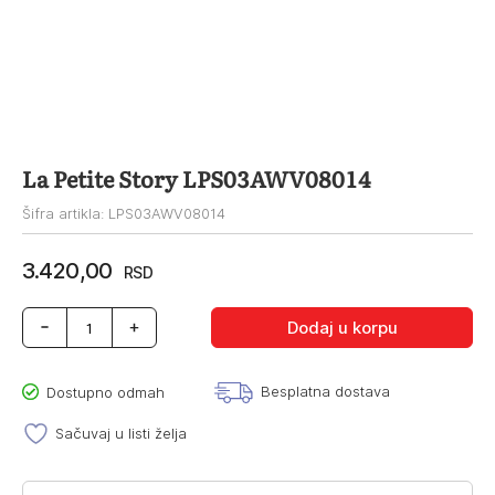
La Petite Story LPS03AWV08014
Šifra artikla: LPS03AWV08014
3.420,00
RSD
La
Dodaj u korpu
Petite
Story
LPS03AWV08014
Besplatna dostava
Dostupno odmah
količina
Sačuvaj u listi želja