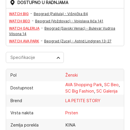
DOSTUPNO U RADNJAMA
-
WATCH BIG
Beograd (Palilula) - Višnjička 84
-
WATCH BEO
Beograd (Voždovac) - Vojislava Ilića 141
-
WATCH GALERIJA
Beograd (Savski Venac) - Bulevar Vudroa
Vilsona 14
-
WATCH AVA PARK
Beograd (Zuce) - Astrid Lindgren 13-27
Specifikacije
Pol
Ženski
,
,
AVA Shopping Park
SC Beo
Dostupnost
,
SC Big Fashion
SC Galerija
Brend
LA PETITE STORY
Vrsta nakita
Prsten
KINA
Zemlja porekla