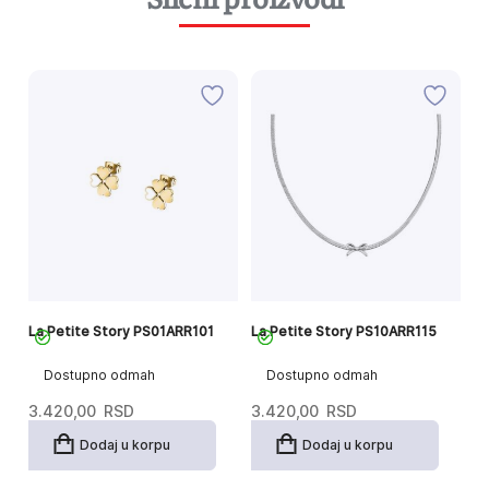
La Petite Story PS01ARR101
La Petite Story PS10ARR115
La
Dostupno odmah
Dostupno odmah
3.420,00
RSD
3.420,00
RSD
3
Dodaj u korpu
Dodaj u korpu