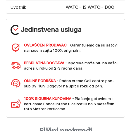
WATCH IS WATCH DOO
Uvoznik
Jedinstvena usluga
OVLAŠĆENI PRODAVAC
- Garantujemo da su satovi
na našem sajtu 100% originalni.
BESPLATNA DOSTAVA
- Isporuka može biti na vašoj
adresi u roku od 2-3 radna dana.
ONLINE PODRŠKA
- Radno vreme Call centra pon-
sub 09-16h. Odgovor na upit u roku od 24h.
100% SIGURNA KUPOVINA
- Plaćanje gotovinom i
karticama Bance Intesa u celosti ili na 6 mesečnih
rata Master karticama.
Slični proizvodi