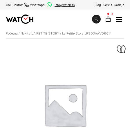
Call Centar:
Whatsapp:
info@watch.rs
Blog
Servis
Radnje
0
Početna
/
Nakit
/
LA PETITE STORY
/
La Petite Story LPS03AWV08014