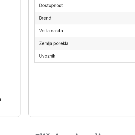
Dostupnost
Brend
Vrsta nakita
Zemlja porekla
Uvoznik
-
h