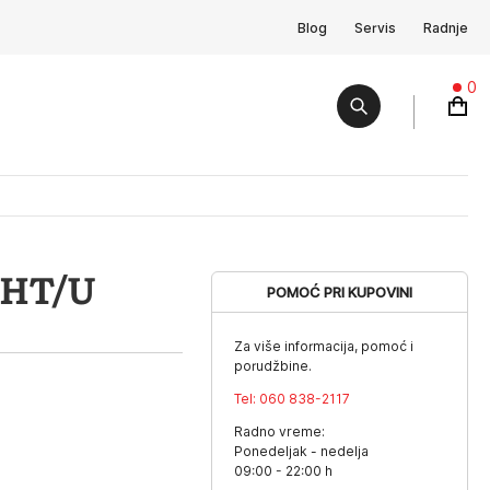
Blog
Servis
Radnje
0
RHT/U
POMOĆ PRI KUPOVINI
Za više informacija, pomoć i
porudžbine.
Tel:
060 838-2117
Radno vreme:
Ponedeljak - nedelja
09:00 - 22:00 h