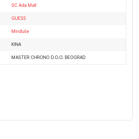
SC Ada Mall
GUESS
Minđuše
KINA
MASTER CHRONO D.O.O. BEOGRAD