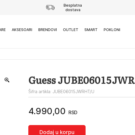
Besplatna
dostava
ARE
AKSESOARI
BRENDOVI
OUTLET
SMART
POKLONI
Guess JUBE06015JW
Šifra artikla: JUBE06015JWRHT/U
4.990,00
RSD
Dodaj u korpu