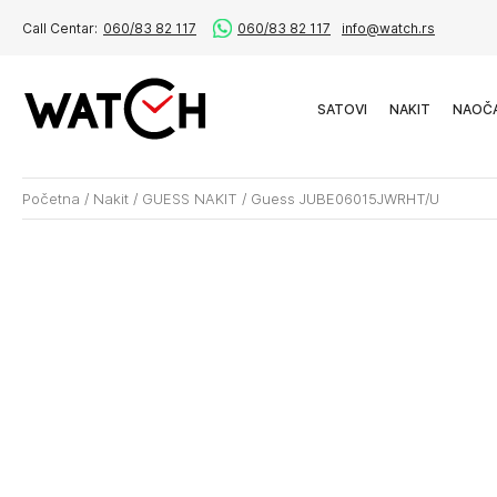
Call Centar:
060/83 82 117
060/83 82 117
info@watch.rs
SATOVI
NAKIT
NAOČ
Početna
/
Nakit
/
GUESS NAKIT
/
Guess JUBE06015JWRHT/U