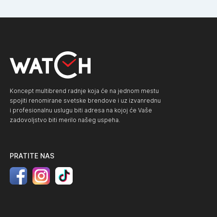
Koncept multibrend radnje koja će na jednom mestu
spojiti renomirane svetske brendove i uz izvanrednu
i profesionalnu uslugu biti adresa na kojoj će Vaše
zadovoljstvo biti merilo našeg uspeha.
PRATITE NAS