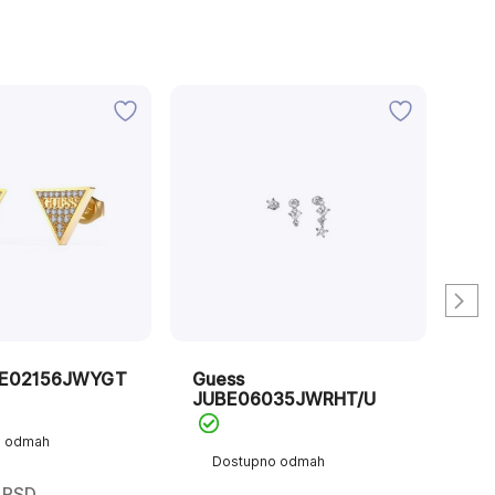
BE02156JWYGT
Guess
Gu
JUBE06035JWRHT/U
JU
o odmah
Dostupno odmah
D
RSD