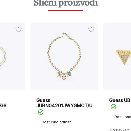
Slični proizvodi
Guess
Guess U
YGS
JUBN04201JWYGMCT/U
Dostupn
Dostupno odmah
4.390,00