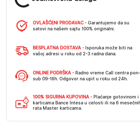
OVLAŠĆENI PRODAVAC
- Garantujemo da su
satovi na našem sajtu 100% originalni.
BESPLATNA DOSTAVA
- Isporuka može biti na
vašoj adresi u roku od 2-3 radna dana.
ONLINE PODRŠKA
- Radno vreme Call centra pon
sub 09-16h. Odgovor na upit u roku od 24h.
100% SIGURNA KUPOVINA
- Plaćanje gotovinom i
karticama Bance Intesa u celosti ili na 6 mesečni
rata Master karticama.