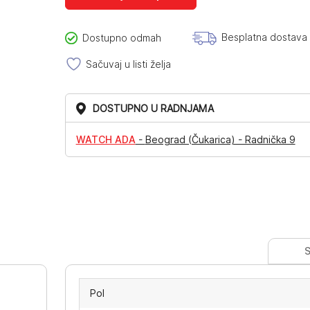
Besplatna dostava
Dostupno odmah
Sačuvaj u listi želja
DOSTUPNO U RADNJAMA
WATCH ADA
-
Beograd (Čukarica) - Radnička 9
S
Pol