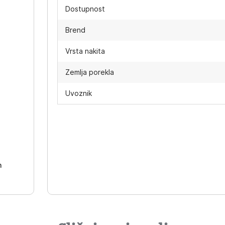
Dostupnost
Brend
Vrsta nakita
Zemlja porekla
Uvoznik
-
h