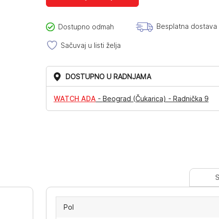
Besplatna dostava
Dostupno odmah
Sačuvaj u listi želja
DOSTUPNO U RADNJAMA
WATCH ADA
-
Beograd (Čukarica) - Radnička 9
S
Pol