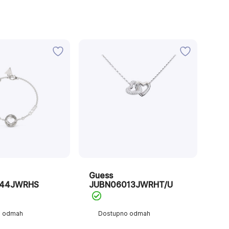
Guess
44JWRHS
JUBN06013JWRHT/U
o odmah
Dostupno odmah