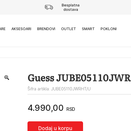
Besplatna
dostava
ARE
AKSESOARI
BRENDOVI
OUTLET
SMART
POKLONI
Guess JUBE05110JW
Šifra artikla: JUBE05110JWRHT/U
4.990,00
RSD
Dodaj u korpu