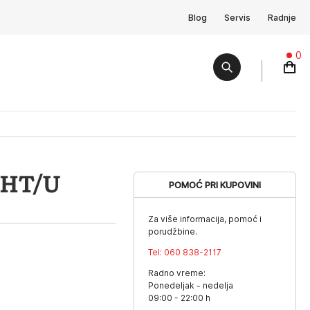
Blog
Servis
Radnje
0
RHT/U
POMOĆ PRI KUPOVINI
Za više informacija, pomoć i
porudžbine.
Tel:
060 838-2117
Radno vreme:
Ponedeljak - nedelja
09:00 - 22:00 h