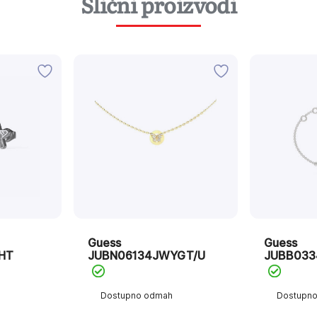
Slični proizvodi
Guess
Guess
HT
JUBN06134JWYGT/U
JUBB033
Dostupno odmah
Dostupn