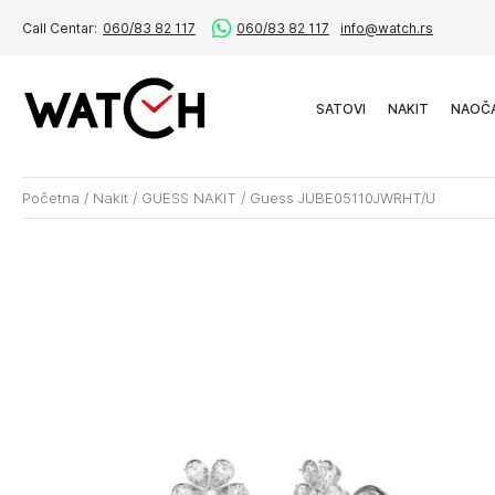
Call Centar:
060/83 82 117
060/83 82 117
info@watch.rs
SATOVI
NAKIT
NAOČ
Početna
/
Nakit
/
GUESS NAKIT
/
Guess JUBE05110JWRHT/U