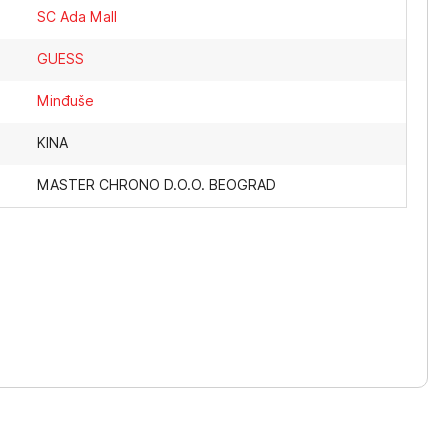
SC Ada Mall
GUESS
Minđuše
KINA
MASTER CHRONO D.O.O. BEOGRAD