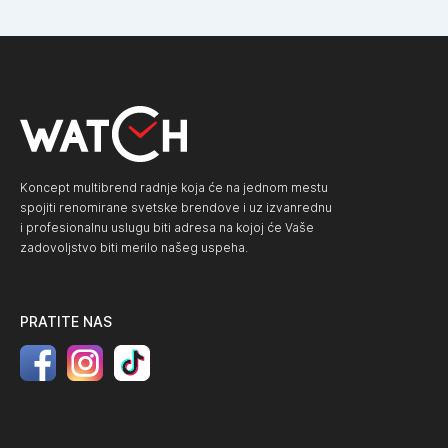
Koncept multibrend radnje koja će na jednom mestu
spojiti renomirane svetske brendove i uz izvanrednu
i profesionalnu uslugu biti adresa na kojoj će Vaše
zadovoljstvo biti merilo našeg uspeha.
PRATITE NAS