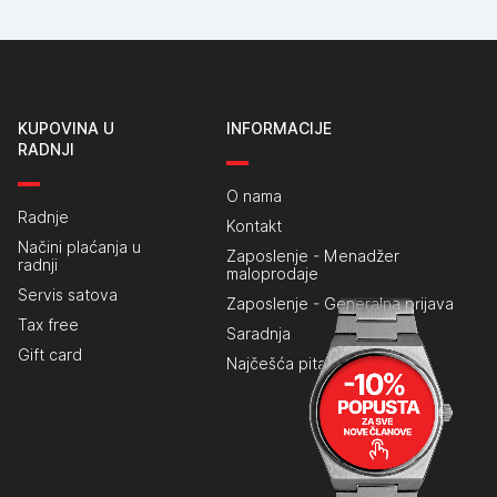
KUPOVINA U
INFORMACIJE
RADNJI
O nama
Radnje
Kontakt
Načini plaćanja u
Zaposlenje - Menadžer
radnji
maloprodaje
Servis satova
Zaposlenje - Generalna prijava
Tax free
Saradnja
Gift card
Najčešća pitanja