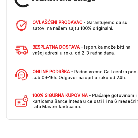
OVLAŠĆENI PRODAVAC
- Garantujemo da su
satovi na našem sajtu 100% originalni.
BESPLATNA DOSTAVA
- Isporuka može biti na
vašoj adresi u roku od 2-3 radna dana.
ONLINE PODRŠKA
- Radno vreme Call centra pon
sub 09-16h. Odgovor na upit u roku od 24h.
100% SIGURNA KUPOVINA
- Plaćanje gotovinom i
karticama Bance Intesa u celosti ili na 6 mesečni
rata Master karticama.